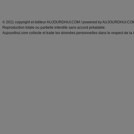
Découvrez aussi
:
exercices abdominaux
|
recette wok
|
ANXA Partenaires
:
Recette
de cuisine |
Recette cuisine
|
© 2011 copyright et éditeur AUJOURDHUI.COM / powered by AUJOURDHUI.CO
Reproduction totale ou partielle interdite sans accord préalable.
Aujourdhui.com collecte et traite les données personnelles dans le respect de la 