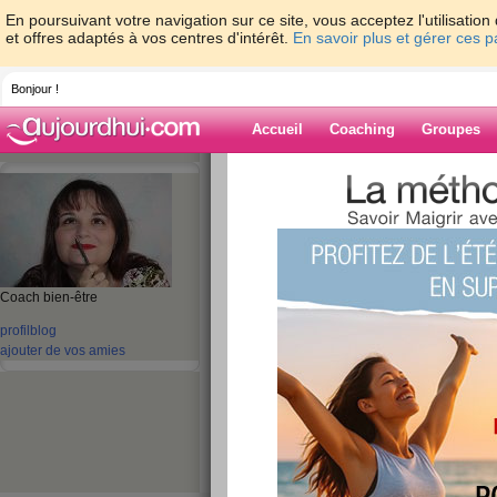
En poursuivant votre navigation sur ce site, vous acceptez l'utilisati
et offres adaptés à vos centres d'intérêt.
En savoir plus et gérer ces 
Bonjour !
Accueil
Coaching
Groupes
Accueil
>
espaces
>
CarolineDevilliers
Blog de Caroline
aide blog
Coach bien-être
profil
blog
1 - 10 de 111
ajouter de vos amies
«
1 - 10
11 - 12
»
«
‹ Préc.
1
2
3
4
5
6
Nature morte ou...
publié le 18/02/2014 à 20:58