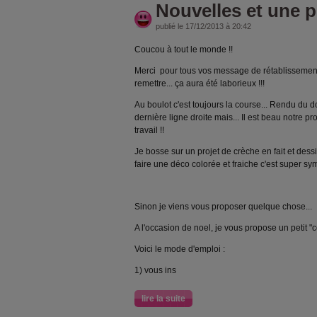
Nouvelles et une p
publié le 17/12/2013 à 20:42
Coucou à tout le monde !!
Merci pour tous vos message de rétablisseme
remettre... ça aura été laborieux !!!
Au boulot c'est toujours la course... Rendu du d
dernière ligne droite mais... Il est beau notre pro
travail !!
Je bosse sur un projet de crèche en fait et dess
faire une déco colorée et fraiche c'est super sym
Sinon je viens vous proposer quelque chose...
A l'occasion de noel, je vous propose un petit "
Voici le mode d'emploi :
1) vous ins
lire la suite