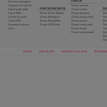
FORUM
Exercices physiques
Compteur de calories
Forum minceur
FORUM PREMIUM
DO
Calcul poids idéal
Forum cuisine
Calcul IMC
Forum Savoir Maigrir
Forum grossesse
Dos
Courbe de poids
Forum Montignac
Forum maman bébé
Dos
Calcul IMG
Forum MentalSlim
Forum psycho
Dos
Grossesse mois par
Forum SLIM data
Forum forme santé
Dos
mois
Forum beauté
san
Forum communauté
Dos
Dos
Dos
accueil
plan du site
envoyer à une amie
témoigna
Forum minceur
Forum cuisine
Commencer un régime
boissons, vins et cocktails
Alimentation équilibrée et nutrition
astuces et bons plans
Minceur
Recette cuisine
exercices physiques
recette facile
produits minceur
Recette poulet
Tags
:
ventre plat
|
maigrir des fesses
|
abdominaux
|
régime américain
|
régime mayo
|