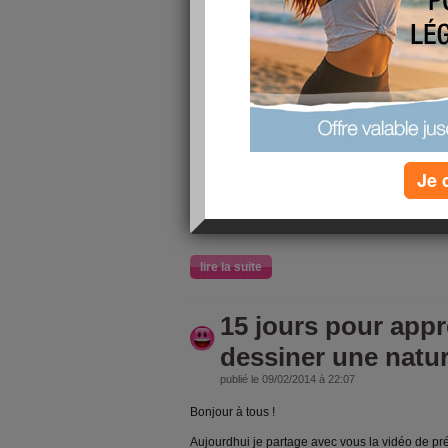
Bonjour,
aujourd'hui dans la seconde session nous parlo
En effet, avant d'entamer le vif du sujet, il est
son sujet d'étude et de bien le définir, puis nou
Qu'est-ce qu'une nature morte ?
Ce terme désigne un sujet constitué d'objets ina
des fleurs, toutes sortes d'objets et même des 
Je 
Petit historique de la nature morte
Dès l'Ant
lire la suite
15 jours pour app
dessiner une natu
publié le 09/02/2014 à 22:07
Bonjour à tous !
Aujourdhui je partage avec vous la vidéo de p