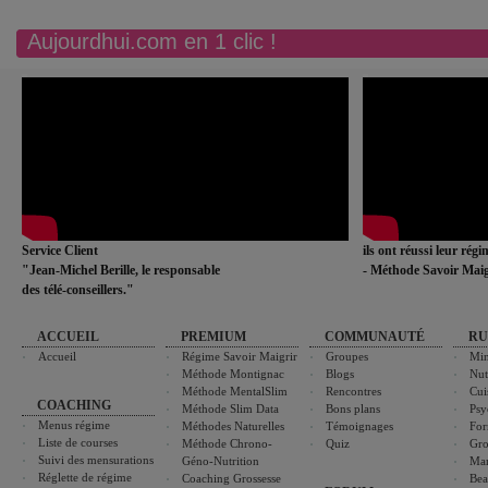
Aujourdhui.com en 1 clic !
Service Client
ils ont réussi leur rég
"Jean-Michel Berille, le responsable
- Méthode Savoir Maig
des télé-conseillers."
ACCUEIL
PREMIUM
COMMUNAUTÉ
RU
Accueil
Régime Savoir Maigrir
Groupes
Min
Méthode Montignac
Blogs
Nut
Méthode MentalSlim
Rencontres
Cui
COACHING
Méthode Slim Data
Bons plans
Psy
Menus régime
Méthodes Naturelles
Témoignages
For
Liste de courses
Méthode Chrono-
Quiz
Gro
Suivi des mensurations
Géno-Nutrition
Ma
Réglette de régime
Coaching Grossesse
Bea