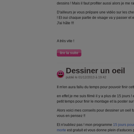
dessins ! Mais il faut profiter aussi alors je me r
D'ailleurs je vous prépare une vidéo sur les che
! Et oui chaque partie de visage va y passer et en
J'ai hâte !!!
A très vite !
lire la suite
Dessiner un oeil
publié le 01/12/2013 à 19:42
Il m'en aura fallu du temps pour pouvoir finir cett
en effet je me suis filmé il y a plus de 15 jours 
petit temps pour finir le montage et la poster sur 
Alors voici mes conseils pour dessiner un oeil 
vous en pensez !!
Et n'oubliez pas ! mon programme
15 jours pou
morte
est gratuit et vous donne plein d'astuces