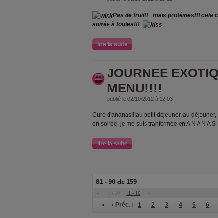
Pas de fruit!!
mais protéïnes!!! cela ch
soirée à toutes!!!
lire la suite
JOURNEE EXOTIQ
MENU!!!!
publié le 02/10/2012 à 22:03
Cure d'ananas!!!au petit déjeuner, au déjeuner, a
en soirée, je me suis tranformée en A N A N A S
lire la suite
81 - 90 de 159
«
1 - 10
11 - 16
»
«
‹ Préc.
1
2
3
4
5
6