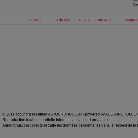
Dos
accueil
plan du site
envoyer à une amie
témoigna
Forum minceur
Forum cuisine
Commencer un régime
boissons, vins et cocktails
Alimentation équilibrée et nutrition
astuces et bons plans
Minceur
Recette cuisine
exercices physiques
recette facile
produits minceur
Recette poulet
Tags
:
ventre plat
|
maigrir des fesses
|
abdominaux
|
régime américain
|
régime mayo
|
Découvrez aussi
:
exercices abdominaux
|
recette wok
|
ANXA Partenaires
:
Recette
de cuisine |
Recette cuisine
|
© 2011 copyright et éditeur AUJOURDHUI.COM / powered by AUJOURDHUI.CO
Reproduction totale ou partielle interdite sans accord préalable.
Aujourdhui.com collecte et traite les données personnelles dans le respect de la 