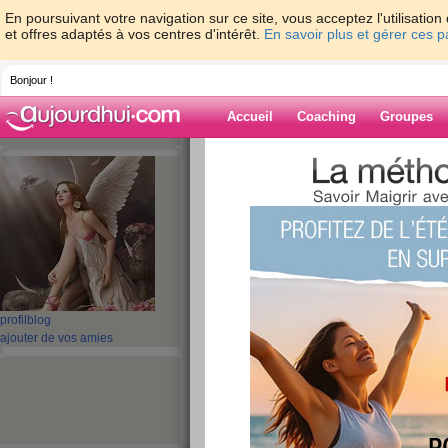
En poursuivant votre navigation sur ce site, vous acceptez l'utilisati
et offres adaptés à vos centres d'intérêt.
En savoir plus et gérer ces 
Bonjour !
Accueil
Coaching
Groupes
Accueil
>
espaces
>
gouiri
Blog de gouiri
aide blog
81 - 90 de 159
profil
blog
«
1 - 10
11 - 16
»
ajouter de vos amies
«
‹ Préc.
1
2
3
4
5
6
MIAM, UN REGAL C
publié le 12/10/2012 à 19:14