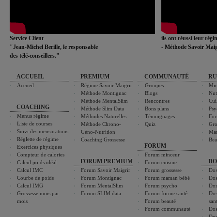
Service Client
ils ont réussi leur rég
"Jean-Michel Berille, le responsable
- Méthode Savoir Maig
des télé-conseillers."
ACCUEIL
PREMIUM
COMMUNAUTÉ
RU
Accueil
Régime Savoir Maigrir
Groupes
Min
Méthode Montignac
Blogs
Nut
Méthode MentalSlim
Rencontres
Cui
COACHING
Méthode Slim Data
Bons plans
Psy
Menus régime
Méthodes Naturelles
Témoignages
For
Liste de courses
Méthode Chrono-
Quiz
Gro
Suivi des mensurations
Géno-Nutrition
Ma
Réglette de régime
Coaching Grossesse
Bea
FORUM
Exercices physiques
Compteur de calories
Forum minceur
FORUM PREMIUM
DO
Calcul poids idéal
Forum cuisine
Calcul IMC
Forum Savoir Maigrir
Forum grossesse
Dos
Courbe de poids
Forum Montignac
Forum maman bébé
Dos
Calcul IMG
Forum MentalSlim
Forum psycho
Dos
Grossesse mois par
Forum SLIM data
Forum forme santé
Dos
mois
Forum beauté
san
Forum communauté
Dos
Dos