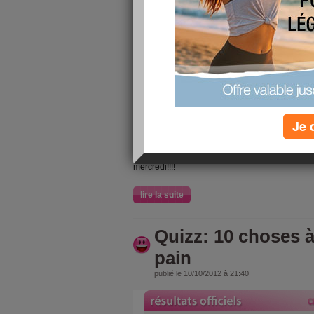
A midi petit restaurant super, un petit nouveau 
chéri!!! venez
!!! il inaugure ce soir son établi
tapas, hélas
je ne peux pas m'y rendre!!!
donc v
lecture!!!!
lire la suite
JOURNEE DES EN
Je 
publié le 10/10/2012 à 21:54
Voilà mes repas en ce jour des enfants!!! plus 
mercredi!!!!
lire la suite
Quizz: 10 choses à
pain
publié le 10/10/2012 à 21:40