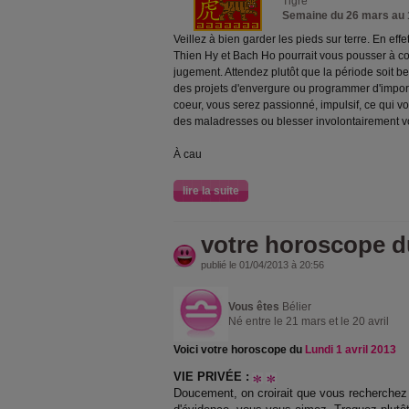
Tigre
Semaine du 26 mars au 1
Veillez à bien garder les pieds sur terre. En effe
Thien Hy et Bach Ho pourrait vous pousser à c
jugement. Attendez plutôt que la période soit b
des projets d'envergure ou programmer d'import
coeur, vous serez passionné, impulsif, ce qui v
des maladresses ou blesser involontairement v
À cau
lire la suite
votre horoscope d
publié le 01/04/2013 à 20:56
Vous êtes
Bélier
Né entre le 21 mars et le 20 avril
Voici votre horoscope du
Lundi 1 avril 2013
VIE PRIVÉE :
Doucement, on croirait que vous recherchez l