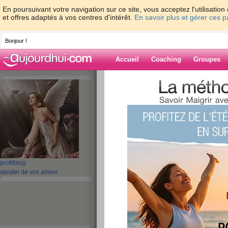
En poursuivant votre navigation sur ce site, vous acceptez l'utilisati
et offres adaptés à vos centres d'intérêt.
En savoir plus et gérer ces 
Bonjour !
Accueil
Coaching
Groupes
Accueil
>
espaces
>
gouiri
Blog de gouiri
aide blog
11 - 20 de 159
profil
blog
«
1 - 10
11 - 16
»
ajouter de vos amies
«
‹ Préc.
1
2
3
4
5
6
votre horoscope d
publié le 07/04/2013 à 11:24