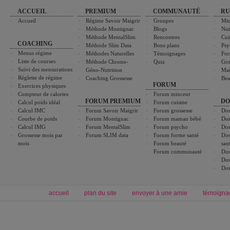
ACCUEIL
PREMIUM
COMMUNAUTÉ
RU
Accueil
Régime Savoir Maigrir
Groupes
Min
Méthode Montignac
Blogs
Nut
Méthode MentalSlim
Rencontres
Cui
COACHING
Méthode Slim Data
Bons plans
Psy
Menus régime
Méthodes Naturelles
Témoignages
For
Liste de courses
Méthode Chrono-
Quiz
Gro
Suivi des mensurations
Géno-Nutrition
Ma
Réglette de régime
Coaching Grossesse
Bea
FORUM
Exercices physiques
Compteur de calories
Forum minceur
FORUM PREMIUM
DO
Calcul poids idéal
Forum cuisine
Calcul IMC
Forum Savoir Maigrir
Forum grossesse
Dos
Courbe de poids
Forum Montignac
Forum maman bébé
Dos
Calcul IMG
Forum MentalSlim
Forum psycho
Dos
Grossesse mois par
Forum SLIM data
Forum forme santé
Dos
mois
Forum beauté
san
Forum communauté
Dos
Dos
Dos
accueil
plan du site
envoyer à une amie
témoigna
Forum minceur
Forum cuisine
Commencer un régime
boissons, vins et cocktails