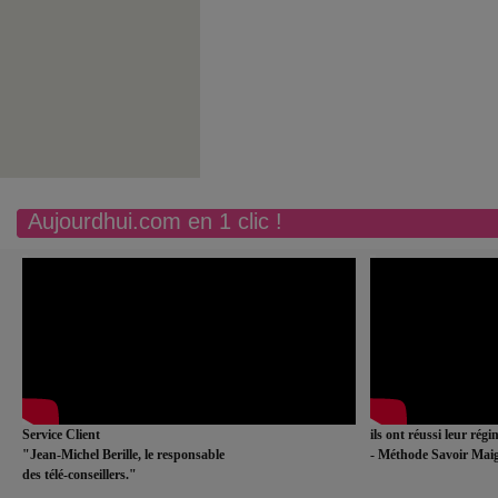
Aujourdhui.com en 1 clic !
Service Client
ils ont réussi leur rég
"Jean-Michel Berille, le responsable
- Méthode Savoir Maig
des télé-conseillers."