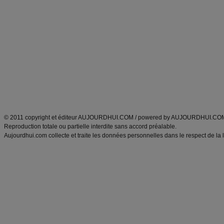
Alimentation équilibrée et nutrition
astuces et bons plans
Minceur
Recette cuisine
exercices physiques
recette facile
produits minceur
Recette poulet
Tags
:
ventre plat
|
maigrir des fesses
|
abdominaux
|
régime américain
|
régime mayo
|
Découvrez aussi
:
exercices abdominaux
|
recette wok
|
ANXA Partenaires
:
Recette
de cuisine |
Recette cuisine
|
© 2011 copyright et éditeur AUJOURDHUI.COM / powered by AUJOURDHUI.CO
Reproduction totale ou partielle interdite sans accord préalable.
Aujourdhui.com collecte et traite les données personnelles dans le respect de la 