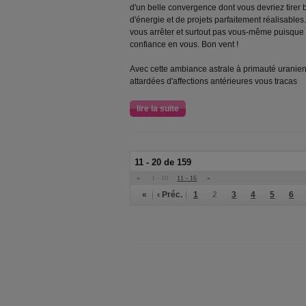
d'un belle convergence dont vous devriez tire
d'énergie et de projets parfaitement réalisables.
vous arrêter et surtout pas vous-même puisque 
confiance en vous. Bon vent !
Avec cette ambiance astrale à primauté uranie
attardées d'affections antérieures vous tracas
lire la suite
11 - 20 de 159
«
1 - 10
11 - 16
»
«
‹ Préc.
1
2
3
4
5
6