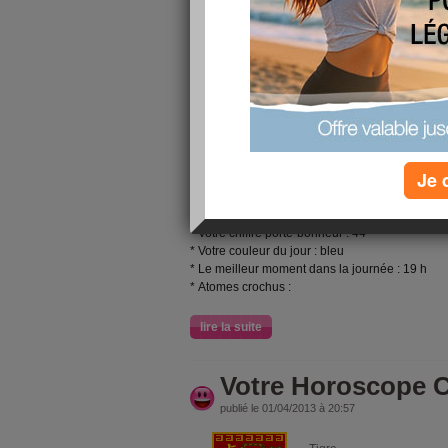
Vous êtes
Bélier
Né entre le 21 mars et le 20 avril
Voici votre horoscope du
Dimanche 7 avril 2
VIE PRIVÉE :
La mésentente sera oubliée et vous saurez v
agréable pour les célibataires.
VIE QUOTIDIENNE :
Je 
Attendez quelques temps avant de vous lance
violente, la marche à pied en forêt ou la cam
* Votre chiffre porte-bonheur : 44
* Votre couleur du jour : bleu
* Le meilleur moment dans la journée : 19 h
* Atomes crochus :
lire la suite
Votre Horoscope C
publié le 01/04/2013 à 20:57