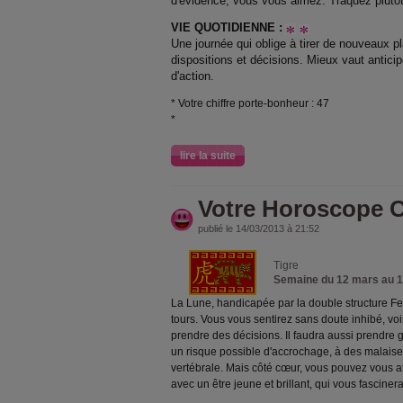
d'évidence, vous vous aimez. Traquez plutôt
VIE QUOTIDIENNE :
Une journée qui oblige à tirer de nouveaux pl
dispositions et décisions. Mieux vaut anticip
d'action.
* Votre chiffre porte-bonheur : 47
*
lire la suite
Votre Horoscope C
publié le 14/03/2013 à 21:52
Tigre
Semaine du 12 mars au 
La Lune, handicapée par la double structure Fe
tours. Vous vous sentirez sans doute inhibé, vo
prendre des décisions. Il faudra aussi prendre ga
un risque possible d'accrochage, à des malaises
vertébrale. Mais côté cœur, vous pouvez vous a
avec un être jeune et brillant, qui vous fascinera