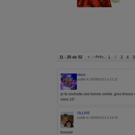
11 - 20 de 52
«
‹ Préc.
1
2
3
4
5
obse
publié le 28/08/2013 à 21:11
je te souhaite une bonne soirée ,gros bisous d
mimi 16*.
OLLIVE
publié le 28/08/2013 à 19:33
bonsoir