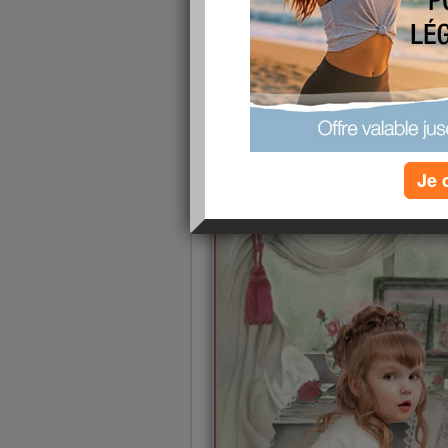
et leurs parents profiteront de la p
je vais prendre de belles photos (
ferai partager notre voyage ainsi 
là bas c'est surtout la pluie que 
mais ça ... il fait environ 20/23° c
Je 