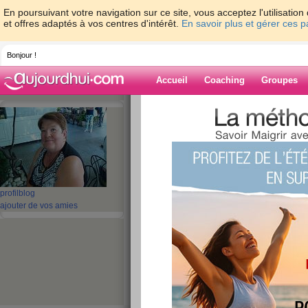
En poursuivant votre navigation sur ce site, vous acceptez l'utilisati
et offres adaptés à vos centres d'intérêt.
En savoir plus et gérer ces 
Bonjour !
Accueil
Coaching
Groupes
Accueil
>
espaces
>
belier1
> VOILA MES 
Blog de belier1
aide blog
VOILA MES AMIES
profil
blog
ajouter de vos amies
LAISSE !!!
publié le 12/08/2013 à 16:09
les valises sont prêtes demain c'est
viennent garder la maison durant 