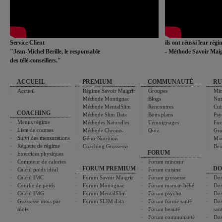
Service Client
ils ont réussi leur rég
"Jean-Michel Berille, le responsable
- Méthode Savoir Maig
des télé-conseillers."
ACCUEIL
PREMIUM
COMMUNAUTÉ
RU
Accueil
Régime Savoir Maigrir
Groupes
Min
Méthode Montignac
Blogs
Nut
Méthode MentalSlim
Rencontres
Cui
COACHING
Méthode Slim Data
Bons plans
Psy
Menus régime
Méthodes Naturelles
Témoignages
For
Liste de courses
Méthode Chrono-
Quiz
Gro
Suivi des mensurations
Géno-Nutrition
Ma
Réglette de régime
Coaching Grossesse
Bea
FORUM
Exercices physiques
Compteur de calories
Forum minceur
FORUM PREMIUM
DO
Calcul poids idéal
Forum cuisine
Calcul IMC
Forum Savoir Maigrir
Forum grossesse
Dos
Courbe de poids
Forum Montignac
Forum maman bébé
Dos
Calcul IMG
Forum MentalSlim
Forum psycho
Dos
Grossesse mois par
Forum SLIM data
Forum forme santé
Dos
mois
Forum beauté
san
Forum communauté
Dos