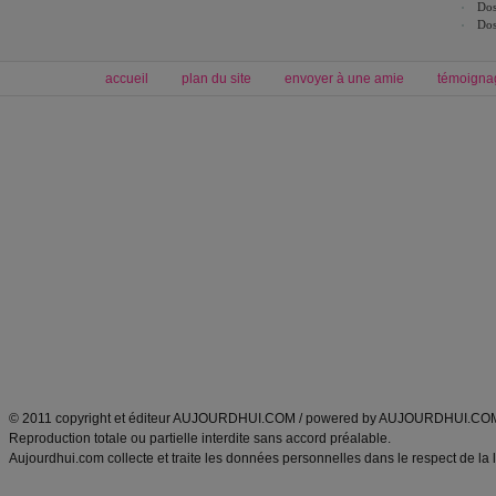
Dos
Dos
accueil
plan du site
envoyer à une amie
témoigna
Forum minceur
Forum cuisine
Commencer un régime
boissons, vins et cocktails
Alimentation équilibrée et nutrition
astuces et bons plans
Minceur
Recette cuisine
exercices physiques
recette facile
produits minceur
Recette poulet
Tags
:
ventre plat
|
maigrir des fesses
|
abdominaux
|
régime américain
|
régime mayo
|
Découvrez aussi
:
exercices abdominaux
|
recette wok
|
ANXA Partenaires
:
Recette
de cuisine |
Recette cuisine
|
© 2011 copyright et éditeur AUJOURDHUI.COM / powered by AUJOURDHUI.CO
Reproduction totale ou partielle interdite sans accord préalable.
Aujourdhui.com collecte et traite les données personnelles dans le respect de la 