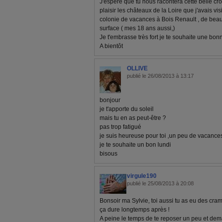
J'espère que tu nous racontera cette belle cro
plaisir les châteaux de la Loire que j'avais vis
colonie de vacances à Bois Renault , de beau
surface ( mes 18 ans aussi,)
Je t'embrasse très fort je te souhaite une bon
A bientôt
OLLIVE
publié le 26/08/2013 à 13:17
bonjour
je t'apporte du soleil
mais tu en as peut-être ?
pas trop fatigué
je suis heureuse pour toi ,un peu de vacance
je te souhaite un bon lundi
bisous
virgule190
publié le 25/08/2013 à 20:08
Bonsoir ma Sylvie, toi aussi tu as eu des cr
ça dure longtemps après !
A peine le temps de te reposer un peu et demai