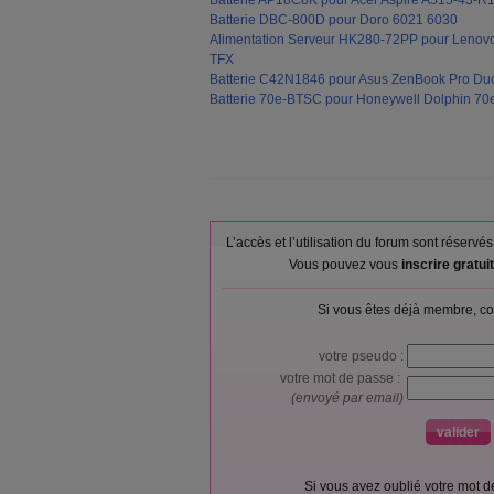
Batterie AP18C8K pour Acer Aspire A515-43-
Batterie DBC-800D pour Doro 6021 6030
Alimentation Serveur HK280-72PP pour Len
TFX
Batterie C42N1846 pour Asus ZenBook Pro 
Batterie 70e-BTSC pour Honeywell Dolphin 
L’accès et l’utilisation du forum sont réser
Vous pouvez vous
inscrire gratu
Si vous êtes déjà membre, co
votre pseudo :
votre mot de passe :
(envoyé par email)
Si vous avez oublié votre mot 