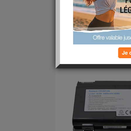
Toutes nos
Fujitsu FPCBP198 batterie
sont neuv
Fujitsu FPCBP198 pour Fujitsu LifeBook A12
est le choix idéal pour votre! Toutes
Fujitsu FPC
attestations internationales ISO9001, RoHS et de
Batterie de Remplacement pour Fujitsu LifeB
FPCBP198 4400MAH Batterie
Je 