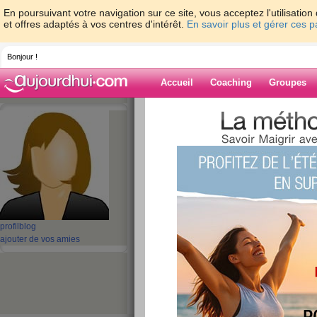
En poursuivant votre navigation sur ce site, vous acceptez l'utilisati
et offres adaptés à vos centres d'intérêt.
En savoir plus et gérer ces 
Bonjour !
Accueil
Coaching
Groupes
Accueil
>
espaces
>
aBella2022
> Batter
LifeBook A1220 A6220 AH550 E8420 - FPCBP1
Blog de aBella
aide blog
Batterie de Rempl
profil
blog
Fujitsu LifeBook 
ajouter de vos amies
AH550 E8420 - FP
4400MAH Batterie
publié le 31/07/2024 à 04:07