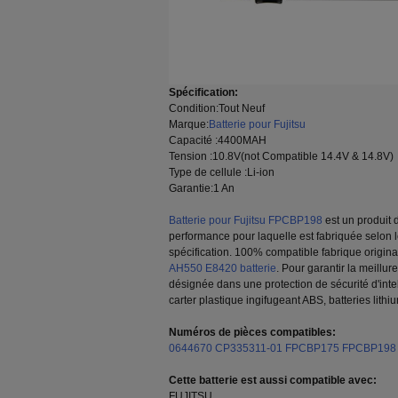
Spécification:
Condition:Tout Neuf
Marque:
Batterie pour Fujitsu
Capacité :4400MAH
Tension :10.8V(not Compatible 14.4V & 14.8V)
Type de cellule :Li-ion
Garantie:1 An
Batterie pour Fujitsu FPCBP198
est un produit 
performance pour laquelle est fabriquée selon le 
spécification. 100% compatible fabrique origin
AH550 E8420 batterie
. Pour garantir la meillur
désignée dans une protection de sécurité d'inte
carter plastique ingifugeant ABS, batteries lith
Numéros de pièces compatibles:
0644670
CP335311-01
FPCBP175
FPCBP198
Cette batterie est aussi compatible avec:
FUJITSU