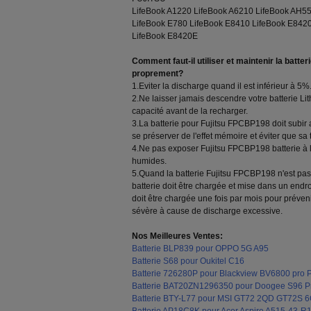
LifeBook A1220 LifeBook A6210 LifeBook AH5
LifeBook E780 LifeBook E8410 LifeBook E842
LifeBook E8420E
Comment faut-il utiliser et maintenir la batt
proprement?
1.Eviter la discharge quand il est inférieur à 5%
2.Ne laisser jamais descendre votre batterie L
capacité avant de la recharger.
3.La batterie pour Fujitsu FPCBP198 doit subir
se préserver de l'effet mémoire et éviter que sa
4.Ne pas exposer Fujitsu FPCBP198 batterie à l
humides.
5.Quand la batterie Fujitsu FPCBP198 n'est pas 
batterie doit être chargée et mise dans un endroit
doit être chargée une fois par mois pour préve
sévère à cause de discharge excessive.
Nos Meilleures Ventes:
Batterie BLP839 pour OPPO 5G A95
Batterie S68 pour Oukitel C16
Batterie 726280P pour Blackview BV6800 pro 
Batterie BAT20ZN1296350 pour Doogee S96 P
Batterie BTY-L77 pour MSI GT72 2QD GT72S 