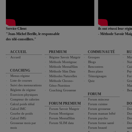
Service Client
ils ont réussi leur rég
"Jean-Michel Berille, le responsable
- Méthode Savoir Maig
des télé-conseillers."
ACCUEIL
PREMIUM
COMMUNAUTÉ
RU
Accueil
Régime Savoir Maigrir
Groupes
Min
Méthode Montignac
Blogs
Nut
Méthode MentalSlim
Rencontres
Cui
COACHING
Méthode Slim Data
Bons plans
Psy
Menus régime
Méthodes Naturelles
Témoignages
For
Liste de courses
Méthode Chrono-
Quiz
Gro
Suivi des mensurations
Géno-Nutrition
Ma
Réglette de régime
Coaching Grossesse
Bea
FORUM
Exercices physiques
Compteur de calories
Forum minceur
FORUM PREMIUM
DO
Calcul poids idéal
Forum cuisine
Calcul IMC
Forum Savoir Maigrir
Forum grossesse
Dos
Courbe de poids
Forum Montignac
Forum maman bébé
Dos
Calcul IMG
Forum MentalSlim
Forum psycho
Dos
Grossesse mois par
Forum SLIM data
Forum forme santé
Dos
mois
Forum beauté
san