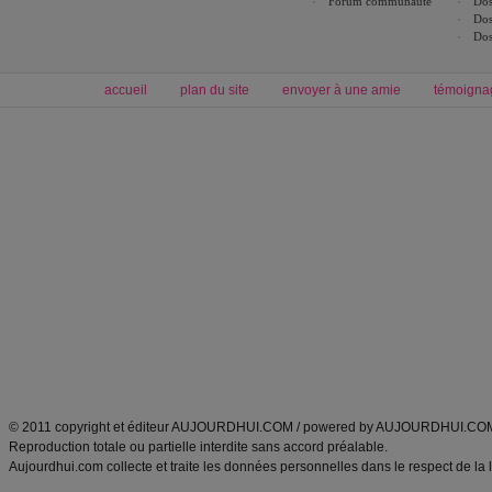
Forum communauté
Dos
Dos
Dos
accueil
plan du site
envoyer à une amie
témoigna
Forum minceur
Forum cuisine
Commencer un régime
boissons, vins et cocktails
Alimentation équilibrée et nutrition
astuces et bons plans
Minceur
Recette cuisine
exercices physiques
recette facile
produits minceur
Recette poulet
Tags
:
ventre plat
|
maigrir des fesses
|
abdominaux
|
régime américain
|
régime mayo
|
Découvrez aussi
:
exercices abdominaux
|
recette wok
|
ANXA Partenaires
:
Recette
de cuisine |
Recette cuisine
|
© 2011 copyright et éditeur AUJOURDHUI.COM / powered by AUJOURDHUI.CO
Reproduction totale ou partielle interdite sans accord préalable.
Aujourdhui.com collecte et traite les données personnelles dans le respect de la 