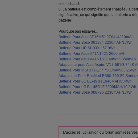
soleil chaud.
6. La batterie est complètement chargée, la pe
significative, ce qui signifie que la batterie a 
batterie
Pourquoi pas essayer...
Batterie Pour Acer AP16M5J 37Wh/4810mAh
Batterie Pour Bose 061384 2230mAH/17Wh
Batterie Pour HP SH03XL 57.9Wh
Batterie Pour Asus A41N1421 2600mAh
Batterie Pour Asus A41N1611 48Wh/3350mAh
Adaptateur pour Acer Aspire VN7-591G-74LK Al
Batterie Pour MSI BTY-L77 7500mAh/83.25Wh
Adaptateur Pour ResMed R360-760 S9 Series A
Batterie Pour LG BL-49JH 1940MAH/7.4Wh
Batterie Pour LG BL-46G1F 2800MAH/10.8Wh
Batterie Pour Bose 088796 2230mAH/17Wh
L’accès et l’utilisation du forum sont réser