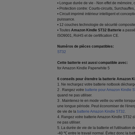
• Longue durée de vie - Non effet de mémoire, 
• Protection contre: Courts-circuits, Surchauffes,
• Circuit imprimé intérieur intelligent et conc
puissance.
• 12 couches technologie de sécurité composite d
• Toutes
Amazon Kindle ST32 Batterie
a passé 
ISO9001, RoHS et de certification CE.
Numéros de pièces compatibles:
ST32
Cette batterie est aussi compatible avec:
for Amazon Kindle Paperwhite 5
6 conseils pour étendre la batterie Amazon Ki
1. Ne rechargez votre batterie notbook décharge
2 . Rangez votre
batterie pour Amazon Kindle 
quand ne pas utiliser.
3 . Maintenez-le en mode veille ou veille lorsqu
une longue période. Peut économiser de l'énerg
de vie de la
batterie Amazon Kindle ST32
.
4. Rangez votre batterie Amazon Kindle ST32 da
ne pas utiliser.
5. La durée de vie de la batterie et l'utilisatio
-40 ℃ entre le travail normal. Évitez donc la batt