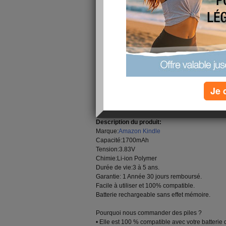
Amazon Kindle ST32 Batterie
, compatible Amaz
nos ST32 Batterie sont neuves et compatibles.
Batteries
livraison rapide, 30 jours remboursem
Toutes nos
Amazon Kindle ST32 batterie de r
Paperwhite 5
sont neuves et compatibles. Dans
qualité ISO 9001, nous procédons à des contrôle
de nos produits.
Je 
Amazon Kindle ST32 Batterie Tablette - 1700mA
Kindle Paperwhite 5
Description du produit:
Marque:
Amazon Kindle
Capacité:1700mAh
Tension:3.83V
Chimie:Li-ion Polymer
Durée de vie:3 à 5 ans.
Garantie: 1 Année 30 jours remboursé.
Facile à utiliser et 100% compatible.
Batterie rechargeable sans effet mémoire.
Pourquoi nous commander des piles ?
• Elle est 100 % compatible avec votre batterie d