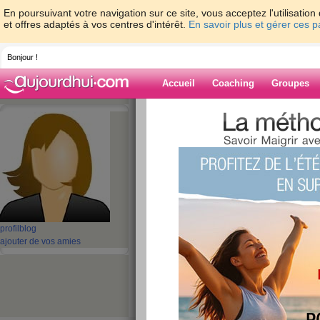
En poursuivant votre navigation sur ce site, vous acceptez l'utilisati
et offres adaptés à vos centres d'intérêt.
En savoir plus et gérer ces 
Bonjour !
Accueil
Coaching
Groupes
Accueil
>
espaces
>
aBella2022
> Amazon 
1700mAh Batterie Tablette pour Amazon Kindle
Blog de aBella
aide blog
Amazon Kindle ST3
profil
blog
Tablette - 1700mAh
ajouter de vos amies
Tablette pour Ama
Paperwhite 5
publié le 17/07/2024 à 05:53