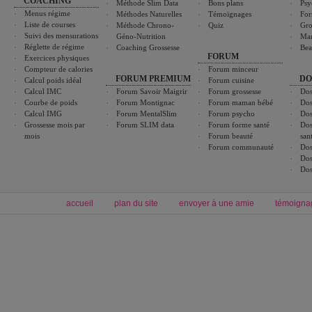
COACHING
Méthode Slim Data
Bons plans
Psy
Menus régime
Méthodes Naturelles
Témoignages
For
Liste de courses
Méthode Chrono-
Quiz
Gro
Suivi des mensurations
Géno-Nutrition
Ma
Réglette de régime
Coaching Grossesse
Bea
FORUM
Exercices physiques
Compteur de calories
Forum minceur
FORUM PREMIUM
DO
Calcul poids idéal
Forum cuisine
Calcul IMC
Forum Savoir Maigrir
Forum grossesse
Dos
Courbe de poids
Forum Montignac
Forum maman bébé
Dos
Calcul IMG
Forum MentalSlim
Forum psycho
Dos
Grossesse mois par
Forum SLIM data
Forum forme santé
Dos
mois
Forum beauté
san
Forum communauté
Dos
Dos
Dos
accueil
plan du site
envoyer à une amie
témoigna
Forum minceur
Forum cuisine
Commencer un régime
boissons, vins et cocktails
Alimentation équilibrée et nutrition
astuces et bons plans
Minceur
Recette cuisine
exercices physiques
recette facile