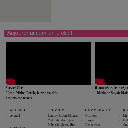
Aujourdhui.com en 1 clic !
Service Client
ils ont réussi leur rég
"Jean-Michel Berille, le responsable
- Méthode Savoir Maig
des télé-conseillers."
ACCUEIL
PREMIUM
COMMUNAUTÉ
RU
Accueil
Régime Savoir Maigrir
Groupes
Min
Méthode Montignac
Blogs
Nut
Méthode MentalSlim
Rencontres
Cui