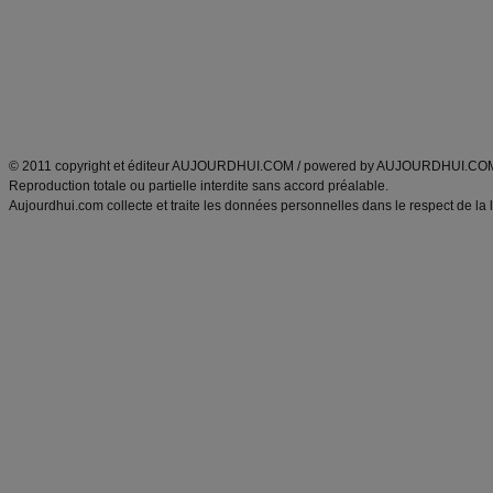
produits minceur
Recette poulet
Tags
:
ventre plat
|
maigrir des fesses
|
abdominaux
|
régime américain
|
régime mayo
|
Découvrez aussi
:
exercices abdominaux
|
recette wok
|
ANXA Partenaires
:
Recette
de cuisine |
Recette cuisine
|
© 2011 copyright et éditeur AUJOURDHUI.COM / powered by AUJOURDHUI.CO
Reproduction totale ou partielle interdite sans accord préalable.
Aujourdhui.com collecte et traite les données personnelles dans le respect de la 