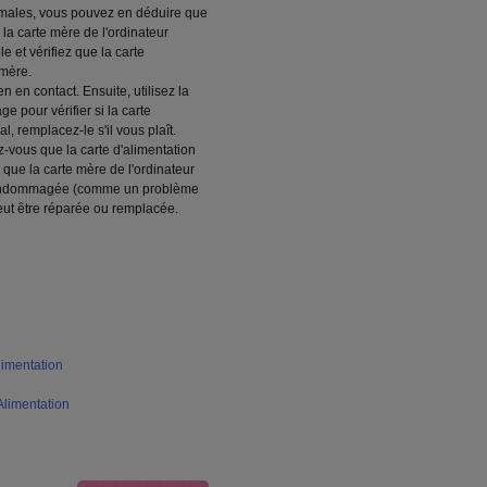
ormales, vous pouvez en déduire que
 la carte mère de l'ordinateur
le et vérifiez que la carte
 mère.
ien en contact. Ensuite, utilisez la
 pour vérifier si la carte
l, remplacez-le s'il vous plaît.
z-vous que la carte d'alimentation
 que la carte mère de l'ordinateur
t endommagée (comme un problème
eut être réparée ou remplacée.
imentation
limentation