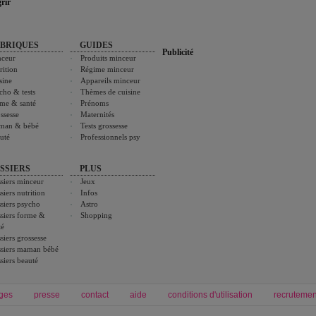
rir
BRIQUES
GUIDES
Publicité
ceur
Produits minceur
rition
Régime minceur
sine
Appareils minceur
cho & tests
Thèmes de cuisine
me & santé
Prénoms
ssesse
Maternités
man & bébé
Tests grossesse
uté
Professionnels psy
SSIERS
PLUS
siers minceur
Jeux
siers nutrition
Infos
siers psycho
Astro
siers forme &
Shopping
té
siers grossesse
siers maman bébé
siers beauté
ges
presse
contact
aide
conditions d'utilisation
recrutemen