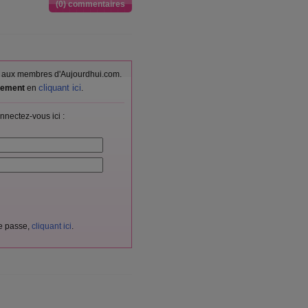
(0) commentaires
vés aux membres d'Aujourdhui.com.
cliquant ici
itement
en
.
nnectez-vous ici :
de passe,
cliquant ici
.