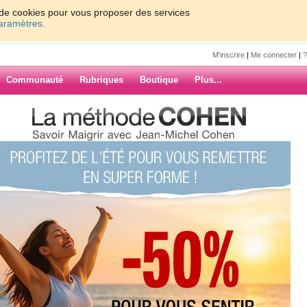
on de cookies pour vous proposer des services
paramètres.
M'inscrire
|
Me connecter
|
?
Communauté
Rubriques
Boutique
Plus...
DPS-200PB-185A Bloc
ur Delta 7816N 7916N 7808N
2022
185A Bloc
00W Bloc
r Delta 7816N
ARCHIVES