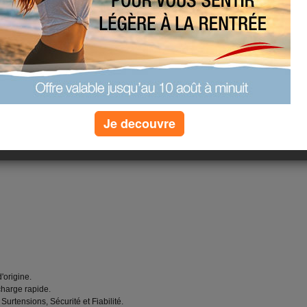
ation
. Vente 200W Adaptateur de
Cette adaptateur neuve est
ix et est conforme aux normes
ectionné pour vous le meilleur
0W Bloc d'alimentation pour Delta
Je decouvre
'origine.
charge rapide.
 Surtensions, Sécurité et Fiabilité.