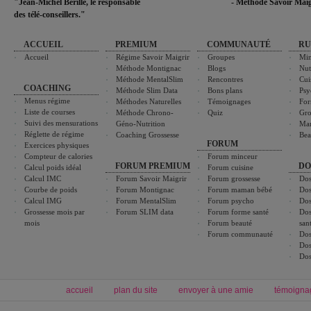
"Jean-Michel Berille, le responsable
- Méthode Savoir Maig
des télé-conseillers."
ACCUEIL
PREMIUM
COMMUNAUTÉ
RU
Accueil
Régime Savoir Maigrir
Groupes
Min
Méthode Montignac
Blogs
Nut
Méthode MentalSlim
Rencontres
Cui
COACHING
Méthode Slim Data
Bons plans
Psy
Menus régime
Méthodes Naturelles
Témoignages
For
Liste de courses
Méthode Chrono-
Quiz
Gro
Suivi des mensurations
Géno-Nutrition
Ma
Réglette de régime
Coaching Grossesse
Bea
FORUM
Exercices physiques
Compteur de calories
Forum minceur
FORUM PREMIUM
DO
Calcul poids idéal
Forum cuisine
Calcul IMC
Forum Savoir Maigrir
Forum grossesse
Dos
Courbe de poids
Forum Montignac
Forum maman bébé
Dos
Calcul IMG
Forum MentalSlim
Forum psycho
Dos
Grossesse mois par
Forum SLIM data
Forum forme santé
Dos
mois
Forum beauté
san
Forum communauté
Dos
Dos
Dos
accueil
plan du site
envoyer à une amie
témoigna