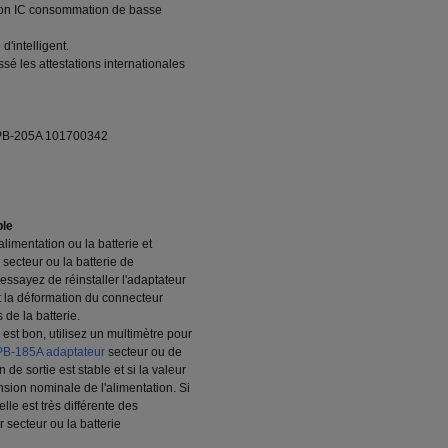
eption IC consommation de basse
'intelligent.
sé les attestations internationales
B-205A 101700342
ble
limentation ou la batterie et
secteur ou la batterie de
 essayez de réinstaller l'adaptateur
t la déformation du connecteur
 de la batterie.
 est bon, utilisez un multimètre pour
B-185A adaptateur
secteur ou de
n de sortie est stable et si la valeur
ension nominale de l'alimentation. Si
elle est très différente des
 secteur ou la batterie