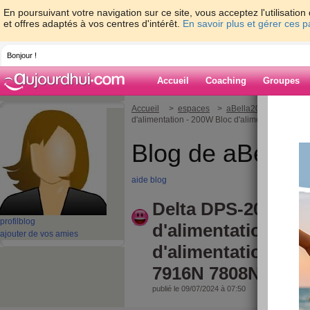
En poursuivant votre navigation sur ce site, vous acceptez l'utilisati
et offres adaptés à vos centres d'intérêt.
En savoir plus et gérer ces 
Bonjour !
Accueil
Coaching
Groupes
Accueil
>
espaces
>
aBella2022
> Delta 
d'alimentation - 200W Bloc d'alimentation po
Blog de aBella
aide blog
Delta DPS-200PB-
profil
blog
d'alimentation - 2
ajouter de vos amies
d'alimentation pou
7916N 7808N
publié le 09/07/2024 à 07:50