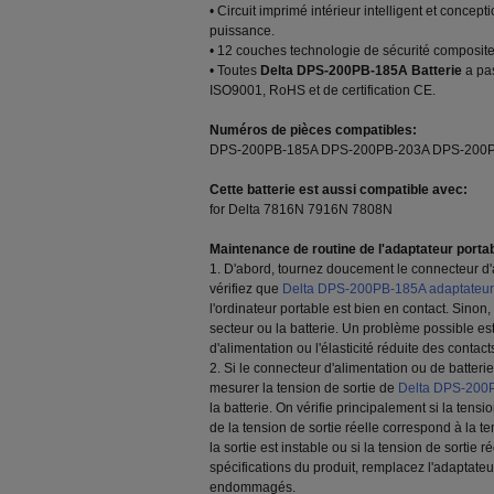
• Circuit imprimé intérieur intelligent et conc
puissance.
• 12 couches technologie de sécurité composite d
• Toutes
Delta DPS-200PB-185A Batterie
a pas
ISO9001, RoHS et de certification CE.
Numéros de pièces compatibles:
DPS-200PB-185A DPS-200PB-203A DPS-200P
Cette batterie est aussi compatible avec:
for Delta 7816N 7916N 7808N
Maintenance de routine de l'adaptateur porta
1. D'abord, tournez doucement le connecteur d'a
vérifiez que
Delta DPS-200PB-185A adaptateur
l'ordinateur portable est bien en contact. Sinon,
secteur ou la batterie. Un problème possible es
d'alimentation ou l'élasticité réduite des contacts
2. Si le connecteur d'alimentation ou de batterie
mesurer la tension de sortie de
Delta DPS-200P
la batterie. On vérifie principalement si la tensio
de la tension de sortie réelle correspond à la t
la sortie est instable ou si la tension de sortie ré
spécifications du produit, remplacez l'adaptateur
endommagés.