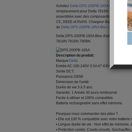
Achetez
Delta DPS-200PB-185A Bloc d'aliment
remplacement pour Delta 7816N 7916N 7808N. 
assemblée avec des composants de premier cho
CE, DEEE et RoHS. Chargeur-Batterie.com a sél
de
Delta DPS-200PB-185A Bloc d'alimentation
.
Delta DPS-200PB-185A Bloc d'alimentation - 20
7816N 7916N 7808N
Description du produit:
Marque:
Delta
Entrée AC:100-240V 3.5A 47-63Hz
Sortie DCT:
Puissance:200W
Dimension de l'unité:
Durée de vie:3 à 5 ans.
Garantie: 1 Année 30 jours remboursé.
Facile à utiliser et 100% compatible.
Batterie rechargeable sans effet mémoire.
Pourquoi nous commander des piles ?
• Elle est 100 % compatible avec votre batterie d
• Longue durée de vie - Non effet de mémoire, 
• Protection contre: Courts-circuits, Surchauffes,