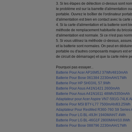
3. Si les étapes de détection ci-dessus sont n
le problème est sur la barrette d'alimentation ou
portable. Ouvrez le boîtier de l'ordinateur portab
d'alimentation est bien en contact avec la carte
4. Si la carte d'alimentation et la batterie sont b
méthode de remplacement habituelle du bricolage
d'alimentation est normale. Si ce n'est pas norma
5. Si vous utilisez la méthode ci-dessus, assure
et la batterie sont normales. On peut en déduire
portable ou d'autres composants majeurs es
de circuit de démarrage) et que la carte mère p
Pourquoi pas essayer...
Batterie Pour Acer AP16M5J 37Wh/4810mAh
Batterie Pour Bose 061384 2230mAH/17Wh
Batterie Pour HP SH03XL 57.9Wh
Batterie Pour Asus A41N1421 2600mAh
Batterie Pour Asus A41N1611 48Wh/3350mAh
Adaptateur pour Acer Aspire VN7-591G-74LK Al
Batterie Pour MSI BTY-L77 7500mAh/83.25Wh
Adaptateur Pour ResMed R360-760 S9 Series A
Batterie Pour LG BL-49JH 1940MAH/7.4Wh
Batterie Pour LG BL-46G1F 2800MAH/10.8Wh
Batterie Pour Bose 088796 2230mAH/17Wh