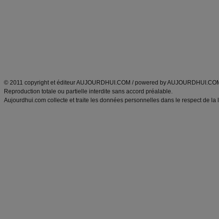
exercices physiques
recette facile
produits minceur
Recette poulet
Tags
:
ventre plat
|
maigrir des fesses
|
abdominaux
|
régime américain
|
régime mayo
|
Découvrez aussi
:
exercices abdominaux
|
recette wok
|
ANXA Partenaires
:
Recette
de cuisine |
Recette cuisine
|
© 2011 copyright et éditeur AUJOURDHUI.COM / powered by AUJOURDHUI.CO
Reproduction totale ou partielle interdite sans accord préalable.
Aujourdhui.com collecte et traite les données personnelles dans le respect de la 