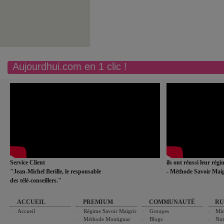
Aujourdhui.com en 1 clic !
Service Client
ils ont réussi leur rég
"Jean-Michel Berille, le responsable
- Méthode Savoir Maig
des télé-conseillers."
ACCUEIL
PREMIUM
COMMUNAUTÉ
RU
Accueil
Régime Savoir Maigrir
Groupes
Min
Méthode Montignac
Blogs
Nut