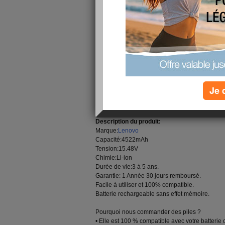
Lenovo L22C4PF7 Batterie
, compatible Lenovo
L22C4PF7 Batterie sont neuves et compatibles
Batteries
livraison rapide, 30 jours remboursem
Toutes nos
Lenovo L22C4PF7 batterie de remp
APU8
sont neuves et compatibles. Dans le cadr
9001, nous procédons à des contrôles qualité r
produits.
Je 
Lenovo L22C4PF7 Batterie Ordinateur Portable
Portable pour Lenovo Yoga Air 14s APU8
Description du produit:
Marque:
Lenovo
Capacité:4522mAh
Tension:15.48V
Chimie:Li-ion
Durée de vie:3 à 5 ans.
Garantie: 1 Année 30 jours remboursé.
Facile à utiliser et 100% compatible.
Batterie rechargeable sans effet mémoire.
Pourquoi nous commander des piles ?
• Elle est 100 % compatible avec votre batterie d