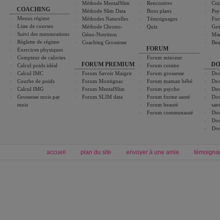
Méthode MentalSlim
Rencontres
Cui
COACHING
Méthode Slim Data
Bons plans
Psy
Menus régime
Méthodes Naturelles
Témoignages
For
Liste de courses
Méthode Chrono-
Quiz
Gro
Suivi des mensurations
Géno-Nutrition
Ma
Réglette de régime
Coaching Grossesse
Bea
FORUM
Exercices physiques
Compteur de calories
Forum minceur
FORUM PREMIUM
DO
Calcul poids idéal
Forum cuisine
Calcul IMC
Forum Savoir Maigrir
Forum grossesse
Dos
Courbe de poids
Forum Montignac
Forum maman bébé
Dos
Calcul IMG
Forum MentalSlim
Forum psycho
Dos
Grossesse mois par
Forum SLIM data
Forum forme santé
Dos
mois
Forum beauté
san
Forum communauté
Dos
Dos
Dos
accueil
plan du site
envoyer à une amie
témoigna
Forum minceur
Forum cuisine
Commencer un régime
boissons, vins et cocktails
Alimentation équilibrée et nutrition
astuces et bons plans
Minceur
Recette cuisine