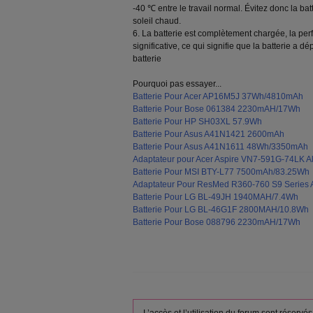
-40 ℃ entre le travail normal. Évitez donc la batt
soleil chaud.
6. La batterie est complètement chargée, la pe
significative, ce qui signifie que la batterie a 
batterie
Pourquoi pas essayer...
Batterie Pour Acer AP16M5J 37Wh/4810mAh
Batterie Pour Bose 061384 2230mAH/17Wh
Batterie Pour HP SH03XL 57.9Wh
Batterie Pour Asus A41N1421 2600mAh
Batterie Pour Asus A41N1611 48Wh/3350mAh
Adaptateur pour Acer Aspire VN7-591G-74LK Al
Batterie Pour MSI BTY-L77 7500mAh/83.25Wh
Adaptateur Pour ResMed R360-760 S9 Series A
Batterie Pour LG BL-49JH 1940MAH/7.4Wh
Batterie Pour LG BL-46G1F 2800MAH/10.8Wh
Batterie Pour Bose 088796 2230mAH/17Wh