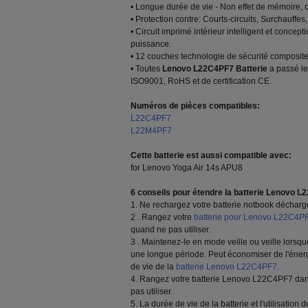
• Longue durée de vie - Non effet de mémoire, 
• Protection contre: Courts-circuits, Surchauffes,
• Circuit imprimé intérieur intelligent et conc
puissance.
• 12 couches technologie de sécurité composite d
• Toutes
Lenovo L22C4PF7 Batterie
a passé les
ISO9001, RoHS et de certification CE.
Numéros de pièces compatibles:
L22C4PF7
L22M4PF7
Cette batterie est aussi compatible avec:
for Lenovo Yoga Air 14s APU8
6 conseils pour étendre la batterie Lenovo L
1. Ne rechargez votre batterie notbook décharge
2 . Rangez votre
batterie pour Lenovo L22C4P
quand ne pas utiliser.
3 . Maintenez-le en mode veille ou veille lorsqu
une longue période. Peut économiser de l'énerg
de vie de la
batterie Lenovo L22C4PF7
.
4. Rangez votre batterie Lenovo L22C4PF7 dans
pas utiliser.
5. La durée de vie de la batterie et l'utilisatio