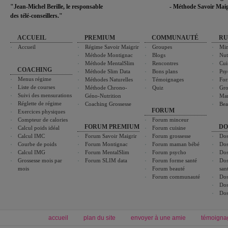
"Jean-Michel Berille, le responsable
- Méthode Savoir Maig
des télé-conseillers."
ACCUEIL
PREMIUM
COMMUNAUTÉ
RU
Accueil
Régime Savoir Maigrir
Groupes
Min
Méthode Montignac
Blogs
Nut
Méthode MentalSlim
Rencontres
Cui
COACHING
Méthode Slim Data
Bons plans
Psy
Menus régime
Méthodes Naturelles
Témoignages
For
Liste de courses
Méthode Chrono-
Quiz
Gro
Suivi des mensurations
Géno-Nutrition
Ma
Réglette de régime
Coaching Grossesse
Bea
FORUM
Exercices physiques
Compteur de calories
Forum minceur
FORUM PREMIUM
DO
Calcul poids idéal
Forum cuisine
Calcul IMC
Forum Savoir Maigrir
Forum grossesse
Dos
Courbe de poids
Forum Montignac
Forum maman bébé
Dos
Calcul IMG
Forum MentalSlim
Forum psycho
Dos
Grossesse mois par
Forum SLIM data
Forum forme santé
Dos
mois
Forum beauté
san
Forum communauté
Dos
Dos
Dos
accueil
plan du site
envoyer à une amie
témoigna