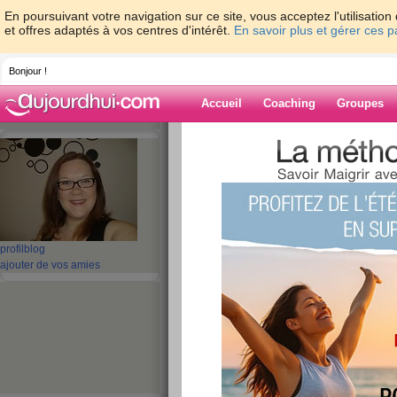
En poursuivant votre navigation sur ce site, vous acceptez l'utilisati
et offres adaptés à vos centres d'intérêt.
En savoir plus et gérer ces 
Bonjour !
Accueil
Coaching
Groupes
Accueil
>
espaces
>
Pouchinette84
> Merc
d'encouragement et de félicitations tout ça est a
Blog de Pouchi
aide blog
profil
blog
Merci à toutes po
ajouter de vos amies
d'encouragement e
félicitations tout ç
grâce à vous !!! M
publié le 29/06/2008 à 11:25