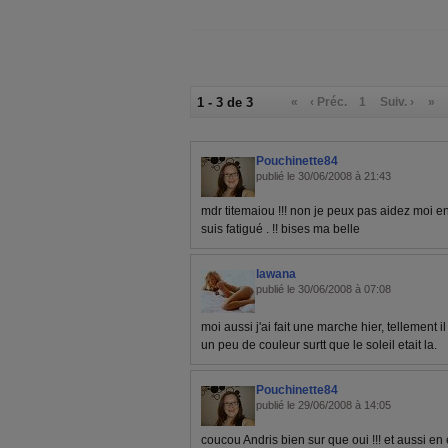
1 - 3 de 3
«
‹ Préc.
1
Suiv. ›
»
Pouchinette84
publié le 30/06/2008 à 21:43
mdr titemaiou !!! non je peux pas aidez moi enl
suis fatigué . !! bises ma belle
lawana
publié le 30/06/2008 à 07:08
moi aussi j'ai fait une marche hier, tellement i
un peu de couleur surtt que le soleil etait la.
Pouchinette84
publié le 29/06/2008 à 14:05
coucou Andris bien sur que oui !!! et aussi en 