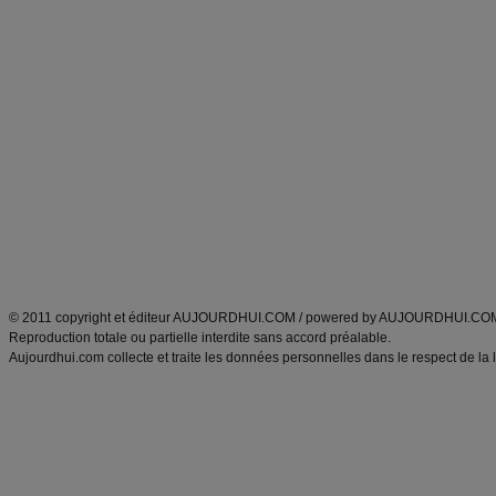
Forum minceur
Forum cuisine
Commencer un régime
boissons, vins et cocktails
Alimentation équilibrée et nutrition
astuces et bons plans
Minceur
Recette cuisine
exercices physiques
recette facile
produits minceur
Recette poulet
Tags
:
ventre plat
|
maigrir des fesses
|
abdominaux
|
régime américain
|
régime mayo
|
Découvrez aussi
:
exercices abdominaux
|
recette wok
|
ANXA Partenaires
:
Recette
de cuisine |
Recette cuisine
|
© 2011 copyright et éditeur AUJOURDHUI.COM / powered by AUJOURDHUI.CO
Reproduction totale ou partielle interdite sans accord préalable.
Aujourdhui.com collecte et traite les données personnelles dans le respect de la 