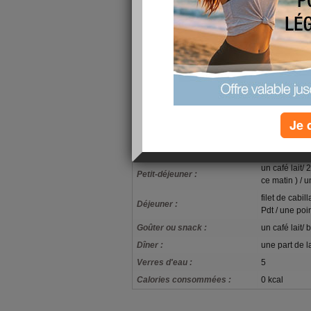
En ce dimanche ensoleillé je dirais ... REPOS !!
rien qu'une demi heure de marche avec le chie
Je 
mon alimentation
un café lait/ 
Petit-déjeuner :
ce matin ) / u
filet de cabi
Déjeuner :
Pdt / une poi
Goûter ou snack :
un café lait/ 
Dîner :
une part de l
Verres d'eau :
5
Calories consommées :
0 kcal