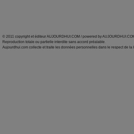
Tags
:
ventre plat
|
maigrir des fesses
|
abdominaux
|
régime américain
|
régime mayo
|
Découvrez aussi
:
exercices abdominaux
|
recette wok
|
ANXA Partenaires
:
Recette
de cuisine |
Recette cuisine
|
© 2011 copyright et éditeur AUJOURDHUI.COM / powered by AUJOURDHUI.CO
Reproduction totale ou partielle interdite sans accord préalable.
Aujourdhui.com collecte et traite les données personnelles dans le respect de la 