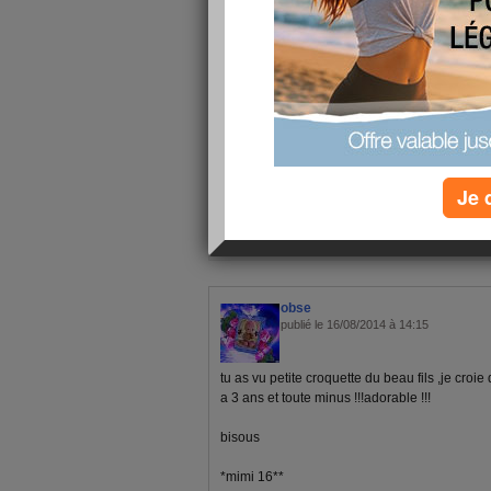
bonne journée
éric
franck
Je 
21 - 30 de 90
«
‹ Préc.
1
2
3
4
5
obse
publié le 16/08/2014 à 14:15
tu as vu petite croquette du beau fils ,je croie
a 3 ans et toute minus !!!adorable !!!
bisous
*mimi 16**