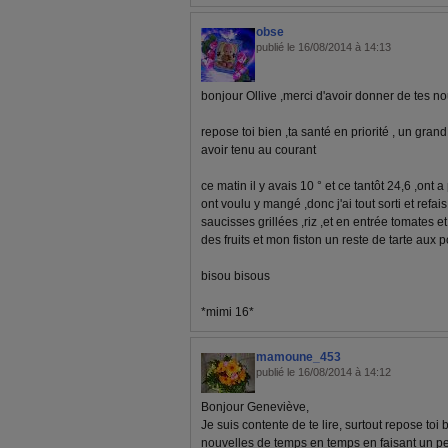
obse
publié le 16/08/2014 à 14:13
bonjour Ollive ,merci d'avoir donner de tes no
repose toi bien ,ta santé en priorité , un grand
avoir tenu au courant
ce matin il y avais 10 ° et ce tantôt 24,6 ,ont
ont voulu y mangé ,donc j'ai tout sorti et refa
saucisses grillées ,riz ,et en entrée tomates e
des fruits et mon fiston un reste de tarte aux p
bisou bisous
*mimi 16*
mamoune_453
publié le 16/08/2014 à 14:12
Bonjour Geneviève,
Je suis contente de te lire, surtout repose to
nouvelles de temps en temps en faisant un pe