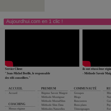
Aujourdhui.com en 1 clic !
Service Client
ils ont réussi leur rég
"Jean-Michel Berille, le responsable
- Méthode Savoir Maig
des télé-conseillers."
ACCUEIL
PREMIUM
COMMUNAUTÉ
RU
Accueil
Régime Savoir Maigrir
Groupes
Min
Méthode Montignac
Blogs
Nut
Méthode MentalSlim
Rencontres
Cui
COACHING
Méthode Slim Data
Bons plans
Psy
Menus régime
Méthodes Naturelles
Témoignages
For