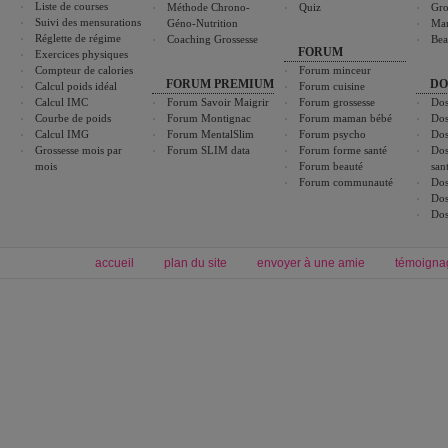
Liste de courses
Méthode Chrono-
Quiz
Gro
Suivi des mensurations
Géno-Nutrition
Ma
Réglette de régime
Coaching Grossesse
Bea
FORUM
Exercices physiques
Compteur de calories
Forum minceur
FORUM PREMIUM
DO
Calcul poids idéal
Forum cuisine
Calcul IMC
Forum Savoir Maigrir
Forum grossesse
Dos
Courbe de poids
Forum Montignac
Forum maman bébé
Dos
Calcul IMG
Forum MentalSlim
Forum psycho
Dos
Grossesse mois par
Forum SLIM data
Forum forme santé
Dos
mois
Forum beauté
san
Forum communauté
Dos
Dos
Dos
accueil
plan du site
envoyer à une amie
témoigna
Forum minceur
Forum cuisine
Commencer un régime
boissons, vins et cocktails
Alimentation équilibrée et nutrition
astuces et bons plans
Minceur
Recette cuisine
exercices physiques
recette facile
produits minceur
Recette poulet