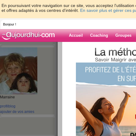
En poursuivant votre navigation sur ce site, vous acceptez l'utilisati
et offres adaptés à vos centres d'intérêt.
En savoir plus et gérer ces 
Bonjour !
Accueil
Coaching
Groupes
Accueil
>
espaces
>
OLLIVE
> bonjour de
franck
Blog de OLLIVE
aide blog
bonjour des nouve
Marraine
maman éric franck
profil
blog
publié le 13/08/2014 à 09:40
ajouter de vos amies
Je suis avec mon frère chez mes parents car ma
mon frére et moi nous allons aider nos parents