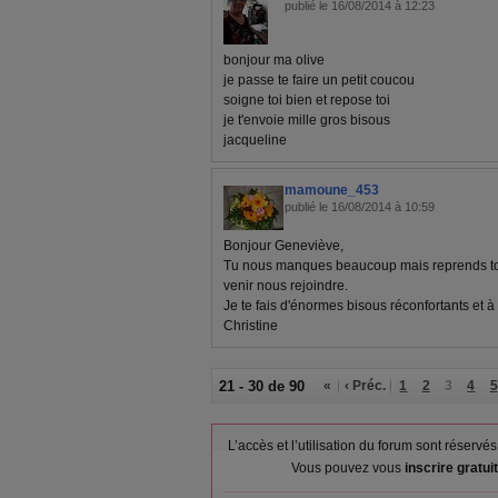
publié le 16/08/2014 à 12:23
bonjour ma olive
je passe te faire un petit coucou
soigne toi bien et repose toi
je t'envoie mille gros bisous
jacqueline
mamoune_453
publié le 16/08/2014 à 10:59
Bonjour Geneviève,
Tu nous manques beaucoup mais reprends toute
venir nous rejoindre.
Je te fais d'énormes bisous réconfortants et à
Christine
21 - 30 de 90
«
‹ Préc.
1
2
3
4
5
L’accès et l’utilisation du forum sont réser
Vous pouvez vous
inscrire gratu