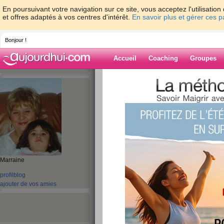
En poursuivant votre navigation sur ce site, vous acceptez l'utilisati
et offres adaptés à vos centres d'intérêt.
En savoir plus et gérer ces 
Bonjour !
Accueil
Coaching
Groupes
Accueil
>
espaces
>
OLLIVE
> Bonne fête
Anny, Annabella,Annabelle, Annick, Anouck, An
Nancy
Blog de OLLIVE
aide blog
Bonne fête Anne, 
Marraine
Annette, Annie, An
profil
blog
ajouter de vos amies
Annabella,Annabel
Anouck, Anouchka,
Anaïs,Joachim Na