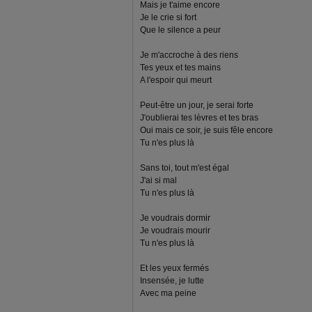
Mais je t'aime encore
Je le crie si fort
Que le silence a peur
Je m'accroche à des riens
Tes yeux et tes mains
A l'espoir qui meurt
Peut-être un jour, je serai forte
J'oublierai tes lèvres et tes bras
Oui mais ce soir, je suis fêle encore
Tu n'es plus là
Sans toi, tout m'est égal
J'ai si mal
Tu n'es plus là
Je voudrais dormir
Je voudrais mourir
Tu n'es plus là
Et les yeux fermés
Insensée, je lutte
Avec ma peine