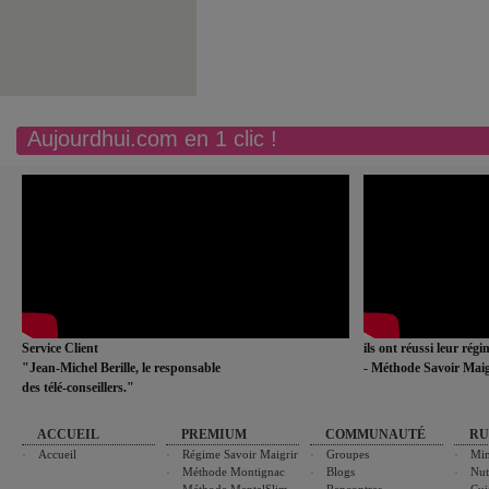
Aujourdhui.com en 1 clic !
Service Client
ils ont réussi leur rég
"Jean-Michel Berille, le responsable
- Méthode Savoir Maig
des télé-conseillers."
ACCUEIL
PREMIUM
COMMUNAUTÉ
RU
Accueil
Régime Savoir Maigrir
Groupes
Min
Méthode Montignac
Blogs
Nut