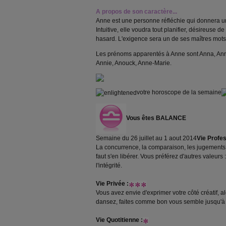
A propos de son caractère...
Anne est une personne réfléchie qui donnera u
Intuitive, elle voudra tout planifier, désireuse d
hasard. L'exigence sera un de ses maîtres mots
Les prénoms apparentés à Anne sont Anna, Ann
Annie, Anouck, Anne-Marie.
votre horoscope de la semaine
Vous êtes
BALANCE
Semaine du 26 juillet au 1 aout 2014
Vie Profes
La concurrence, la comparaison, les jugements..
faut s'en libérer. Vous préférez d'autres valeurs :
l'intégrité.
Vie Privée :
Vous avez envie d'exprimer votre côté créatif, a
dansez, faites comme bon vous semble jusqu'à
Vie Quotitienne :