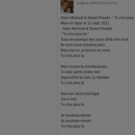
publié le 26/07/2014 à 07:51
Alain Morisod & Sweet People ~ Tu n'es plus 
Mise en ligne le 12 sept. 2011
- Alain Morisod & Sweet People -
* Tu n'es plus là *
Tous les oiseaux des jours d'été s'en vont
Ils vont courir d'autres joies
Mais moi ici, je tourne en rond
Tu n'es plus là
Hier encore tu m'embrassais
Tu riais serré contre moi
Aujourd'hui je sais, tu mentais
Tu n'es plus là
Sans toi, tout m'est égal
J'ai si mal
Tu n'es plus là
Je voudrais dormir
Je voudrais mourir
Tu n'es plus là