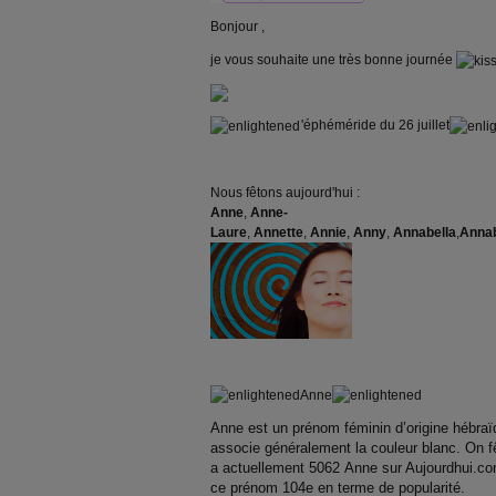
Bonjour ,
je vous souhaite une très bonne journée
'éphéméride du 26 juillet
Nous fêtons aujourd'hui :
Anne
,
Anne-
Laure
,
Annette
,
Annie
,
Anny
,
Annabella
,
Annab
Anne
Anne est un prénom féminin d’origine hébraïqu
associe généralement la couleur blanc. On fête
a actuellement 5062 Anne sur Aujourdhui.com 
ce prénom 104e en terme de popularité.