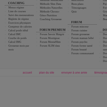
Méthode MentalSlim
Rencontres
Cui
COACHING
Méthode Slim Data
Bons plans
Psy
Menus régime
Méthodes Naturelles
Témoignages
For
Liste de courses
Méthode Chrono-
Quiz
Gro
Suivi des mensurations
Géno-Nutrition
Ma
Réglette de régime
Coaching Grossesse
Bea
FORUM
Exercices physiques
Compteur de calories
Forum minceur
FORUM PREMIUM
DO
Calcul poids idéal
Forum cuisine
Calcul IMC
Forum Savoir Maigrir
Forum grossesse
Dos
Courbe de poids
Forum Montignac
Forum maman bébé
Dos
Calcul IMG
Forum MentalSlim
Forum psycho
Dos
Grossesse mois par
Forum SLIM data
Forum forme santé
Dos
mois
Forum beauté
san
Forum communauté
Dos
Dos
Dos
accueil
plan du site
envoyer à une amie
témoigna
Forum minceur
Forum cuisine
Commencer un régime
boissons, vins et cocktails
Alimentation équilibrée et nutrition
astuces et bons plans
Minceur
Recette cuisine