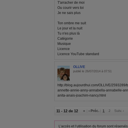
T'arracher de moi
Ou courir vers toi
Je ne sais plus
Ton ombre me suit
Le jour et la nuit
Tu n'es plus là
Catégorie
Musique
Licence
Licence YouTube standard
OLLIVE
publié le 26/07/2014 à 07:51
http://blog.aujourdhui.com/OLLIVE/2593289/
annette-annie-anny-annabella-annabelle-an
anita-anais-joachim-nancy.html
11 - 12 de 12
«
‹ Préc.
1
2
Suiv. ›
L’accès et l’utilisation du forum sont réser