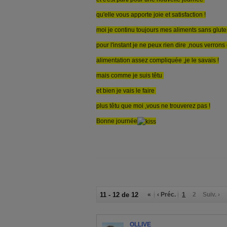
qu'elle vous apporte joie et satisfaction !
moi je continu toujours mes aliments sans glut
pour l'instant je ne peux rien dire ,nous verron
alimentation assez compliquée ,je le savais !
mais comme je suis têtu
et bien je vais le faire
plus têtu que moi ,vous ne trouverez pas !
Bonne journée
11 - 12 de 12
«
‹ Préc.
1
2
Suiv. ›
OLLIVE