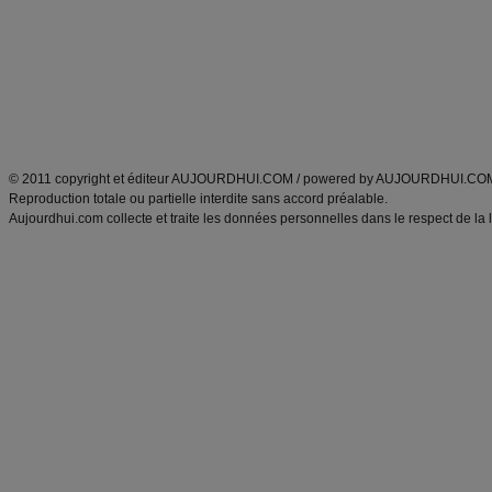
exercices physiques
recette facile
produits minceur
Recette poulet
Tags
:
ventre plat
|
maigrir des fesses
|
abdominaux
|
régime américain
|
régime mayo
|
Découvrez aussi
:
exercices abdominaux
|
recette wok
|
ANXA Partenaires
:
Recette
de cuisine |
Recette cuisine
|
© 2011 copyright et éditeur AUJOURDHUI.COM / powered by AUJOURDHUI.CO
Reproduction totale ou partielle interdite sans accord préalable.
Aujourdhui.com collecte et traite les données personnelles dans le respect de la 