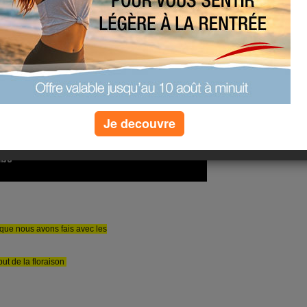
Je decouvre
 que nous avons fais avec les
ut de la floraison