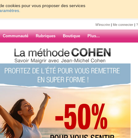
on de cookies pour vous proposer des services
paramètres.
M'inscrire
|
Me connecter
|
?
Communauté
Rubriques
Boutique
Plus...
 tomates du patron nous en
s du patron
 depuis plus
ARCHIVES