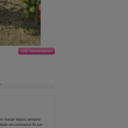
(14) commentaires
»
nt en mange depuis semaine
bitude ont commence fin juin