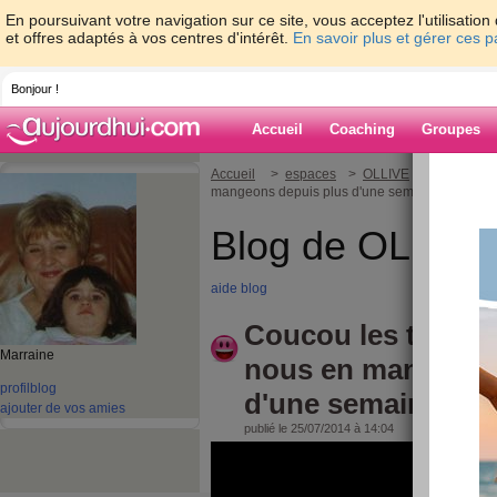
En poursuivant votre navigation sur ce site, vous acceptez l'utilisati
et offres adaptés à vos centres d'intérêt.
En savoir plus et gérer ces 
Bonjour !
Accueil
Coaching
Groupes
Accueil
>
espaces
>
OLLIVE
> Coucou les
mangeons depuis plus d'une semaine !
Blog de OLLIVE
aide blog
Coucou les tomate
Marraine
nous en mangeons
profil
blog
d'une semaine !
ajouter de vos amies
publié le 25/07/2014 à 14:04