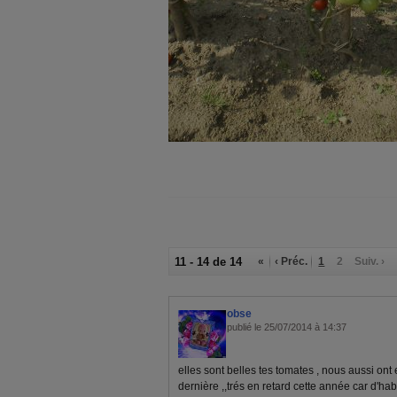
11 - 14 de 14
«
‹ Préc.
1
2
Suiv. ›
obse
publié le 25/07/2014 à 14:37
elles sont belles tes tomates , nous aussi o
dernière ,,trés en retard cette année car d'ha