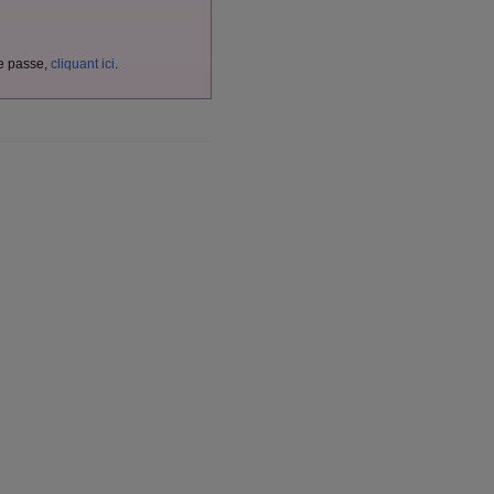
de passe,
cliquant ici
.