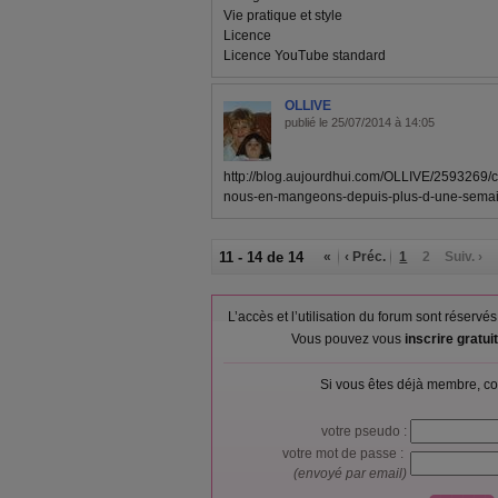
Vie pratique et style
Licence
Licence YouTube standard
OLLIVE
publié le 25/07/2014 à 14:05
http://blog.aujourdhui.com/OLLIVE/2593269/
nous-en-mangeons-depuis-plus-d-une-semai
11 - 14 de 14
«
‹ Préc.
1
2
Suiv. ›
L’accès et l’utilisation du forum sont réser
Vous pouvez vous
inscrire gratu
Si vous êtes déjà membre, co
votre pseudo :
votre mot de passe :
(envoyé par email)