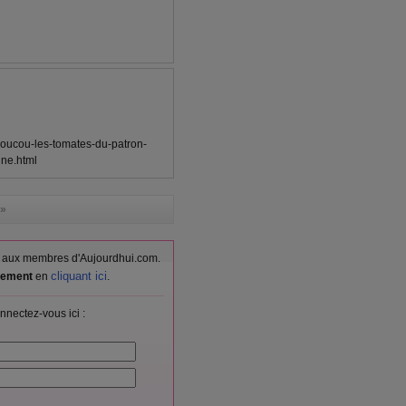
coucou-les-tomates-du-patron-
ne.html
»
vés aux membres d'Aujourdhui.com.
cliquant ici
itement
en
.
nnectez-vous ici :