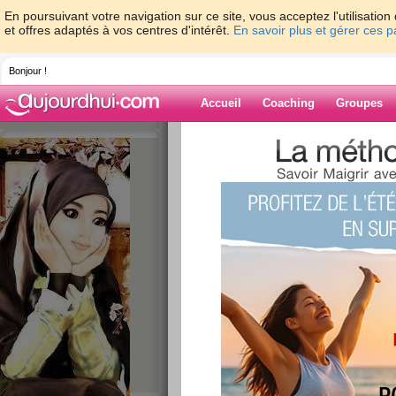
En poursuivant votre navigation sur ce site, vous acceptez l'utilisati
et offres adaptés à vos centres d'intérêt.
En savoir plus et gérer ces 
Bonjour !
Accueil
Coaching
Groupes
Accueil
>
espaces
>
Missplapla
> Pfiou!
Blog de Misspla
aide blog
Pfiou!
publié le 04/04/2013 à 20:10
Coucou les copinautes! Belle 
On a eu 11° donc tout va bien
montent doucement.
J'ai reçu mon frère pour le go