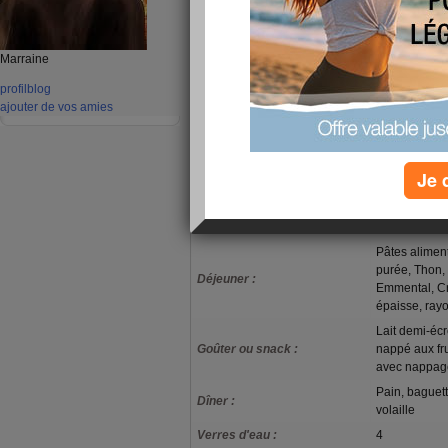
suis fait plaisir! On a bien ri.
évidemment dîner light!
Je vais acheté Zumba fitness 2
Marraine
temps!
profil
blog
ajouter de vos amies
Les aminautes, je vous dit bon
lire. Bisous, bisous.
mon alimentation
Je 
Lait demi-éc
Petit-déjeuner :
déjeuner rich
vitamines et
Pâtes aliment
purée, Thon, 
Déjeuner :
Emmental, C
épaisse, rayo
Lait demi-éc
Goûter ou snack :
nappé aux fru
avec nappag
Pain, baguett
Dîner :
volaille
Verres d'eau :
4