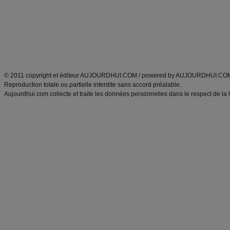
produits minceur
Recette poulet
Tags
:
ventre plat
|
maigrir des fesses
|
abdominaux
|
régime américain
|
régime mayo
|
Découvrez aussi
:
exercices abdominaux
|
recette wok
|
ANXA Partenaires
:
Recette
de cuisine |
Recette cuisine
|
© 2011 copyright et éditeur AUJOURDHUI.COM / powered by AUJOURDHUI.CO
Reproduction totale ou partielle interdite sans accord préalable.
Aujourdhui.com collecte et traite les données personnelles dans le respect de la 