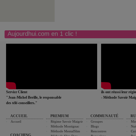
Aujourdhui.com en 1 clic !
Service Client
ils ont réussi leur rég
"Jean-Michel Berille, le responsable
- Méthode Savoir Maig
des télé-conseillers."
ACCUEIL
PREMIUM
COMMUNAUTÉ
RU
Accueil
Régime Savoir Maigrir
Groupes
Min
Méthode Montignac
Blogs
Nut
Méthode MentalSlim
Rencontres
Cui
COACHING