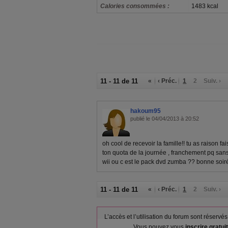
Calories consommées :
1483 kcal
11 - 11 de 11
«
‹ Préc.
1
2
Suiv. ›
hakoum95
publié le 04/04/2013 à 20:52
oh cool de recevoir la famille!! tu as raison fai
ton quota de la journée , franchement pq sans 
wii ou c est le pack dvd zumba ?? bonne soiré
11 - 11 de 11
«
‹ Préc.
1
2
Suiv. ›
L’accès et l’utilisation du forum sont réser
Vous pouvez vous
inscrire gratu