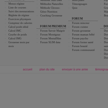
Méthode Slim Data
Bons plans
Psy
Menus régime
Méthodes Naturelles
Témoignages
For
Liste de courses
Méthode Chrono-
Quiz
Gro
Suivi des mensurations
Géno-Nutrition
Ma
Réglette de régime
Coaching Grossesse
Bea
FORUM
Exercices physiques
Compteur de calories
Forum minceur
FORUM PREMIUM
DO
Calcul poids idéal
Forum cuisine
Calcul IMC
Forum Savoir Maigrir
Forum grossesse
Dos
Courbe de poids
Forum Montignac
Forum maman bébé
Dos
Calcul IMG
Forum MentalSlim
Forum psycho
Dos
Grossesse mois par
Forum SLIM data
Forum forme santé
Dos
mois
Forum beauté
san
Forum communauté
Dos
Dos
Dos
accueil
plan du site
envoyer à une amie
témoigna
Forum minceur
Forum cuisine
Commencer un régime
boissons, vins et cocktails
Alimentation équilibrée et nutrition
astuces et bons plans
Minceur
Recette cuisine
exercices physiques
recette facile