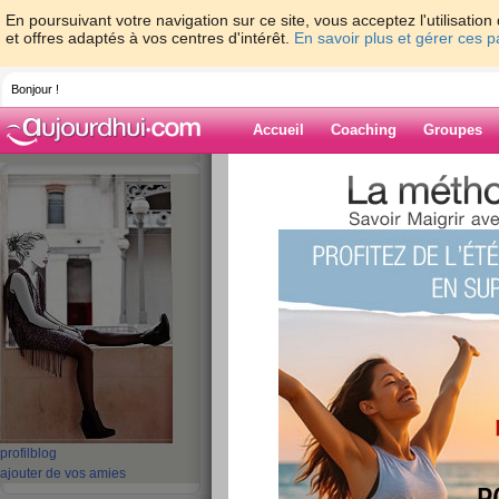
En poursuivant votre navigation sur ce site, vous acceptez l'utilisati
et offres adaptés à vos centres d'intérêt.
En savoir plus et gérer ces 
Bonjour !
Accueil
Coaching
Groupes
Accueil
>
espaces
>
Ines_286
> Besoin de 
Blog de Ines_2
aide blog
Besoin de repos , r
publié le 13/01/2013 à 18:31
profil
blog
ajouter de vos amies