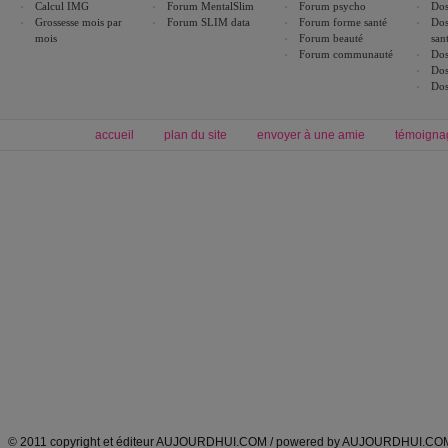
Calcul IMG
Forum MentalSlim
Forum psycho
Dos
Grossesse mois par
Forum SLIM data
Forum forme santé
Dos
mois
Forum beauté
san
Forum communauté
Dos
Dos
Dos
accueil
plan du site
envoyer à une amie
témoigna
Forum minceur
Forum cuisine
Commencer un régime
boissons, vins et cocktails
Alimentation équilibrée et nutrition
astuces et bons plans
Minceur
Recette cuisine
exercices physiques
recette facile
produits minceur
Recette poulet
Tags
:
ventre plat
|
maigrir des fesses
|
abdominaux
|
régime américain
|
régime mayo
|
Découvrez aussi
:
exercices abdominaux
|
recette wok
|
ANXA Partenaires
:
Recette
de cuisine |
Recette cuisine
|
© 2011 copyright et éditeur AUJOURDHUI.COM / powered by AUJOURDHUI.CO