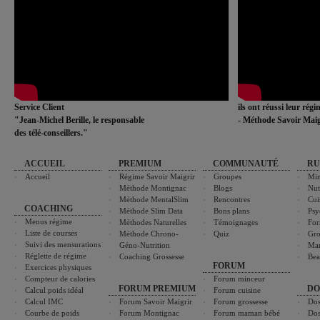
Service Client
ils ont réussi leur rég
"Jean-Michel Berille, le responsable
- Méthode Savoir Maig
des télé-conseillers."
ACCUEIL
PREMIUM
COMMUNAUTÉ
RU
Accueil
Régime Savoir Maigrir
Groupes
Min
Méthode Montignac
Blogs
Nut
Méthode MentalSlim
Rencontres
Cui
COACHING
Méthode Slim Data
Bons plans
Psy
Menus régime
Méthodes Naturelles
Témoignages
For
Liste de courses
Méthode Chrono-
Quiz
Gro
Suivi des mensurations
Géno-Nutrition
Ma
Réglette de régime
Coaching Grossesse
Bea
FORUM
Exercices physiques
Compteur de calories
Forum minceur
FORUM PREMIUM
DO
Calcul poids idéal
Forum cuisine
Calcul IMC
Forum Savoir Maigrir
Forum grossesse
Dos
Courbe de poids
Forum Montignac
Forum maman bébé
Dos