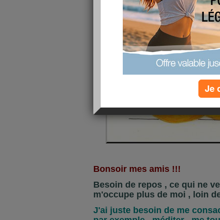
Je 
Bonsoir mes amis !!!
Besoin de repos , ce qui ne ve
m'occupe plus de moi , loin de
J'ai juste besoin de me consac