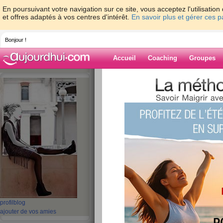
En poursuivant votre navigation sur ce site, vous acceptez l'utilisati
et offres adaptés à vos centres d'intérêt.
En savoir plus et gérer ces 
Bonjour !
Accueil
Coaching
Groupes
Accueil
>
espaces
>
Ines_286
> « Et si c
rêve, pas même une promesse, juste l'instant. 
Blog de Ines_2
aide blog
« Et si c'était ça l
même un rêve, pa
promesse, juste l'i
(Delphine de Viga
profil
blog
publié le 08/11/2012 à 10:10
ajouter de vos amies