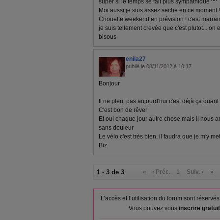
super si le temps se fait plus sympathique ^^
Moi aussi je suis assez seche en ce moment !
Chouette weekend en prévision ! c'est marrant 
je suis tellement crevée que c'est plutot... on 
bisous
enila27
publié le 08/11/2012 à 10:17
Bonjour
Il ne pleut pas aujourd'hui c'est déjà ça quant 
C'est bon de rêver
Et oui chaque jour autre chose mais il nous a
sans douleur
Le vélo c'est très bien, il faudra que je m'y mette 
Biz
1 - 3 de 3
«
‹ Préc.
1
Suiv. ›
»
L’accès et l’utilisation du forum sont réser
Vous pouvez vous
inscrire gratu