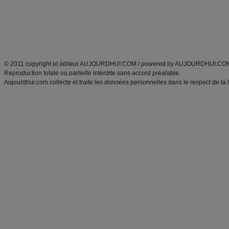
Tags
:
ventre plat
|
maigrir des fesses
|
abdominaux
|
régime américain
|
régime mayo
|
Découvrez aussi
:
exercices abdominaux
|
recette wok
|
ANXA Partenaires
:
Recette
de cuisine |
Recette cuisine
|
© 2011 copyright et éditeur AUJOURDHUI.COM / powered by AUJOURDHUI.CO
Reproduction totale ou partielle interdite sans accord préalable.
Aujourdhui.com collecte et traite les données personnelles dans le respect de la 