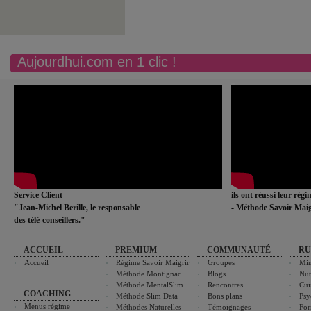
Aujourdhui.com en 1 clic !
Service Client
ils ont réussi leur rég
"Jean-Michel Berille, le responsable
- Méthode Savoir Maig
des télé-conseillers."
ACCUEIL
PREMIUM
COMMUNAUTÉ
RU
Accueil
Régime Savoir Maigrir
Groupes
Min
Méthode Montignac
Blogs
Nut
Méthode MentalSlim
Rencontres
Cui
COACHING
Méthode Slim Data
Bons plans
Psy
Menus régime
Méthodes Naturelles
Témoignages
For