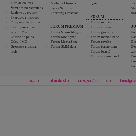
Liste de courses
Méthode Chrono-
Quiz
Gro
Suivi des mensurations
Géno-Nutrition
Ma
Réglette de régime
Coaching Grossesse
Bea
FORUM
Exercices physiques
Compteur de calories
Forum minceur
FORUM PREMIUM
DO
Calcul poids idéal
Forum cuisine
Calcul IMC
Forum Savoir Maigrir
Forum grossesse
Dos
Courbe de poids
Forum Montignac
Forum maman bébé
Dos
Calcul IMG
Forum MentalSlim
Forum psycho
Dos
Grossesse mois par
Forum SLIM data
Forum forme santé
Dos
mois
Forum beauté
san
Forum communauté
Dos
Dos
Dos
accueil
plan du site
envoyer à une amie
témoigna
Forum minceur
Forum cuisine
Commencer un régime
boissons, vins et cocktails
Alimentation équilibrée et nutrition
astuces et bons plans
Minceur
Recette cuisine
exercices physiques
recette facile
produits minceur
Recette poulet