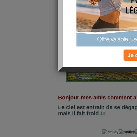
Je 
Bonjour mes amis comment al
Le ciel est entrain de se dégage
mais il fait froid !!!