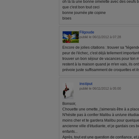
oh là là une bonne omelette avec des oeufs bi
que c'est bon tout ceci
bonne journée pte copine
bises
Filgoude
publié le 06/11/2012 à 07:28
Encore de jolies citations : trouver sa "légen
peur de l'échec, c'est déjà tellement important
trouver un bon séjour de vacances pour ton m
restent à la maison quand je m'en vais, ils ont a
prévoie juste suffisamment de croquettes et il
instiput
publié le 06/11/2012 à 05:00
Bonsoir,
Chouette une omette, j'aimerais être à a place 
N'hésite pas à confier Malibu à un/une étud
moins cher et te gardera Malibu pour quelques
ancienne ville d'étudiante, et je gardais ce
enfants...
Après, tout est une question de confiance, et