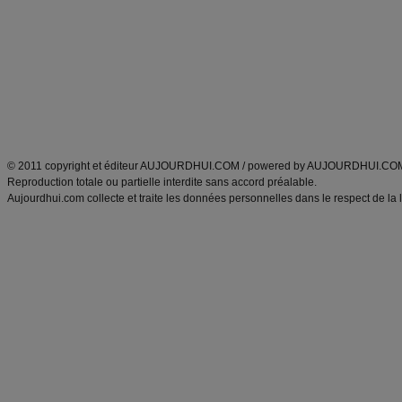
Minceur
Recette cuisine
exercices physiques
recette facile
produits minceur
Recette poulet
Tags
:
ventre plat
|
maigrir des fesses
|
abdominaux
|
régime américain
|
régime mayo
|
Découvrez aussi
:
exercices abdominaux
|
recette wok
|
ANXA Partenaires
:
Recette
de cuisine |
Recette cuisine
|
© 2011 copyright et éditeur AUJOURDHUI.COM / powered by AUJOURDHUI.CO
Reproduction totale ou partielle interdite sans accord préalable.
Aujourdhui.com collecte et traite les données personnelles dans le respect de la 