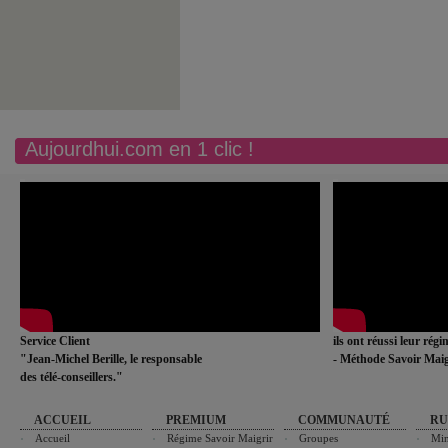
Aujourdhui.com en 1 clic !
Service Client
ils ont réussi leur rég
"Jean-Michel Berille, le responsable
- Méthode Savoir Maig
des télé-conseillers."
ACCUEIL
PREMIUM
COMMUNAUTÉ
RU
Accueil
Régime Savoir Maigrir
Groupes
Min