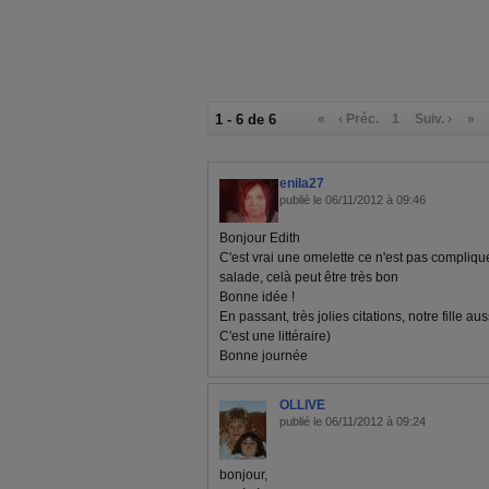
1 - 6 de 6
«
‹ Préc.
1
Suiv. ›
»
enila27
publié le 06/11/2012 à 09:46
Bonjour Edith
C'est vrai une omelette ce n'est pas compli
salade, celà peut être très bon
Bonne idée !
En passant, très jolies citations, notre fille a
C'est une littéraire)
Bonne journée
OLLIVE
publié le 06/11/2012 à 09:24
bonjour,