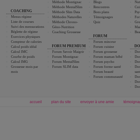
Méthode Montignac
Blogs
Nut
Méthode MentalSlim
Rencontres
Cui
COACHING
Méthode Slim Data
Bons plans
Psy
Menus régime
Méthodes Naturelles
Témoignages
For
Liste de courses
Méthode Chrono-
Quiz
Gro
Suivi des mensurations
Géno-Nutrition
Ma
Réglette de régime
Coaching Grossesse
Bea
FORUM
Exercices physiques
Compteur de calories
Forum minceur
FORUM PREMIUM
DO
Calcul poids idéal
Forum cuisine
Calcul IMC
Forum Savoir Maigrir
Forum grossesse
Dos
Courbe de poids
Forum Montignac
Forum maman bébé
Dos
Calcul IMG
Forum MentalSlim
Forum psycho
Dos
Grossesse mois par
Forum SLIM data
Forum forme santé
Dos
mois
Forum beauté
san
Forum communauté
Dos
Dos
Dos
accueil
plan du site
envoyer à une amie
témoigna
Forum minceur
Forum cuisine
Commencer un régime
boissons, vins et cocktails
Alimentation équilibrée et nutrition
astuces et bons plans