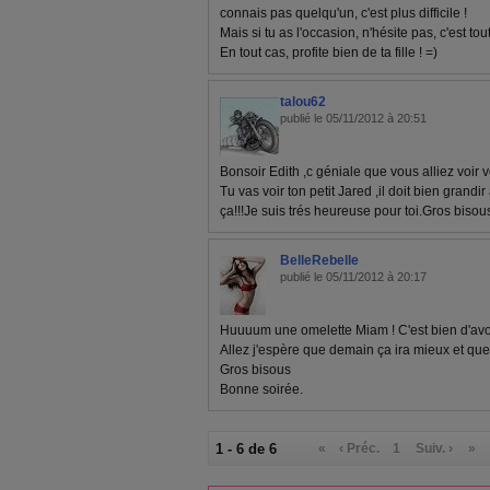
connais pas quelqu'un, c'est plus difficile !
Mais si tu as l'occasion, n'hésite pas, c'est to
En tout cas, profite bien de ta fille ! =)
talou62
publié le 05/11/2012 à 20:51
Bonsoir Edith ,c géniale que vous alliez voir vo
Tu vas voir ton petit Jared ,il doit bien grandi
ça!!!Je suis trés heureuse pour toi.Gros bisou
BelleRebelle
publié le 05/11/2012 à 20:17
Huuuum une omelette Miam ! C'est bien d'avo
Allez j'espère que demain ça ira mieux et que 
Gros bisous
Bonne soirée.
1 - 6 de 6
«
‹ Préc.
1
Suiv. ›
»