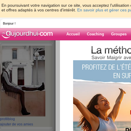
En poursuivant votre navigation sur ce site, vous acceptez l'utilisati
et offres adaptés à vos centres d'intérêt.
En savoir plus et gérer ces 
Bonjour !
Accueil
Coaching
Groupes
Accueil
>
espaces
>
Ines_286
> « Trouver
personnelle, une affaire de lectures, de rencont
le plus souvent. » (Laurent Lemire)
Blog de Ines_2
aide blog
« Trouver son che
affaire personnelle
lectures, de rencon
quelquefois, d’amit
profil
blog
ajouter de vos amies
souvent. » (Lauren