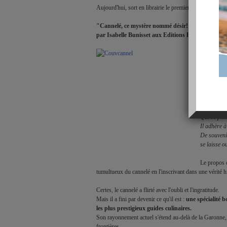
Aujourd'hui, sort en librairie le premier livre sur les can
"Cannelé, ce mystère nommé désir!"

par Isabelle Bunisset aux Editions Féret.
"Petit prin
« dur au cœ
jours d'enfa
Par sa vol
jovial, une
de cœur.

Qui se plai
Il adhère à
De souvenir
se laisse o
Le propos d
tumultueux du cannelé en l'inscrivant dans une vérité hi
Certes, le cannelé a flirté avec l'oubli et l'ingratitude. 

Mais il a fini par devenir ce qu'il est : 
une spécialité b
les plus prestigieux guides culinaires. 

Son rayonnement actuel s'étend au-delà de la Garonne,
frontières.
