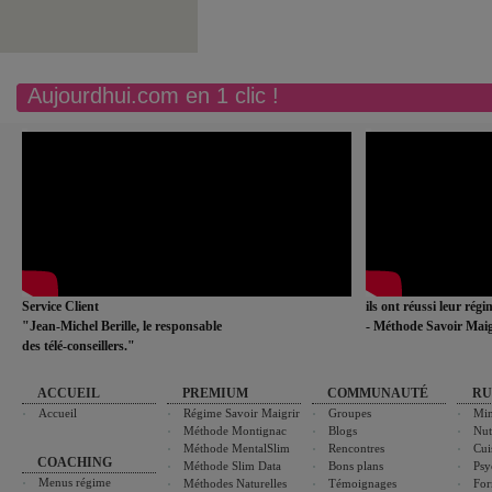
Aujourdhui.com en 1 clic !
Service Client
ils ont réussi leur rég
"Jean-Michel Berille, le responsable
- Méthode Savoir Maig
des télé-conseillers."
ACCUEIL
PREMIUM
COMMUNAUTÉ
RU
Accueil
Régime Savoir Maigrir
Groupes
Min
Méthode Montignac
Blogs
Nut
Méthode MentalSlim
Rencontres
Cui
COACHING
Méthode Slim Data
Bons plans
Psy
Menus régime
Méthodes Naturelles
Témoignages
For