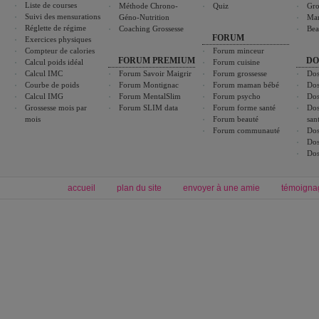
Liste de courses
Méthode Chrono-
Quiz
Gro
Suivi des mensurations
Géno-Nutrition
Ma
Réglette de régime
Coaching Grossesse
Bea
FORUM
Exercices physiques
Compteur de calories
Forum minceur
FORUM PREMIUM
DO
Calcul poids idéal
Forum cuisine
Calcul IMC
Forum Savoir Maigrir
Forum grossesse
Dos
Courbe de poids
Forum Montignac
Forum maman bébé
Dos
Calcul IMG
Forum MentalSlim
Forum psycho
Dos
Grossesse mois par
Forum SLIM data
Forum forme santé
Dos
mois
Forum beauté
san
Forum communauté
Dos
Dos
Dos
accueil
plan du site
envoyer à une amie
témoigna
Forum minceur
Forum cuisine
Commencer un régime
boissons, vins et cocktails
Alimentation équilibrée et nutrition
astuces et bons plans
Minceur
Recette cuisine
exercices physiques
recette facile
produits minceur
Recette poulet