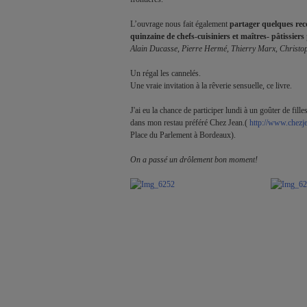
L’ouvrage nous fait également 
partager quelques rece
quinzaine de chefs-cuisiniers et maîtres- pâtissiers
Alain Ducasse, Pierre Hermé, Thierry Marx, Christop
Un régal les cannelés.

Une vraie invitation à la rêverie sensuelle, ce livre.

J'ai eu la chance de participer lundi à un goûter de filles
dans mon restau préféré Chez Jean.( 
http://www.chez
Place du Parlement à Bordeaux).
On a passé un drôlement bon moment!