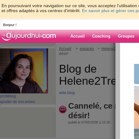
En poursuivant votre navigation sur ce site, vous acceptez l'utilisati
et offres adaptés à vos centres d'intérêt.
En savoir plus et gérer ces 
Bonjour !
Accueil
Coaching
Groupes
Accueil
>
espaces
>
Helene2TrendyFood
désir!
Blog de
Helene2Trendy
aide blog
profil
blog
ajouter de vos amies
Cannelé, ce myst
désir!
publié le 07/05/2008 à 15:30