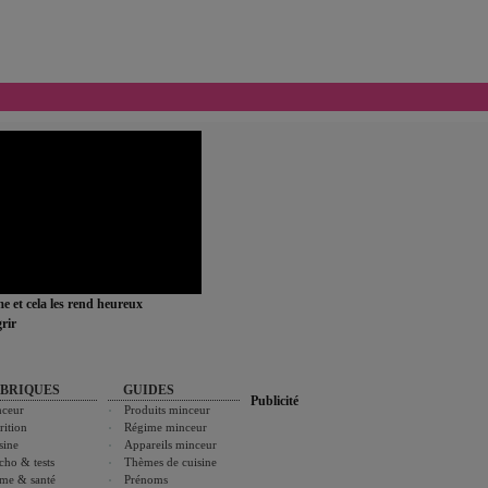
ime et cela les rend heureux
rir
BRIQUES
GUIDES
Publicité
ceur
Produits minceur
rition
Régime minceur
sine
Appareils minceur
cho & tests
Thèmes de cuisine
me & santé
Prénoms