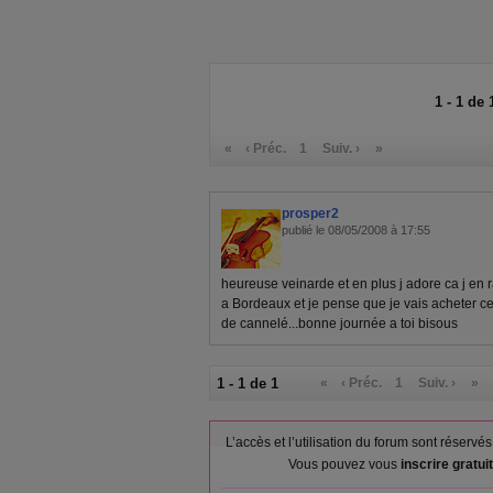
1 - 1 de 
«
‹ Préc.
1
Suiv. ›
»
prosper2
publié le 08/05/2008 à 17:55
heureuse veinarde et en plus j adore ca j en 
a Bordeaux et je pense que je vais acheter ce
de cannelé...bonne journée a toi bisous
1 - 1 de 1
«
‹ Préc.
1
Suiv. ›
»
L’accès et l’utilisation du forum sont réser
Vous pouvez vous
inscrire gratu