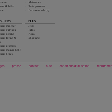
ssesse
Maternités
man & bébé
Tests grossesse
uté
Professionnels psy
SSIERS
PLUS
siers minceur
Jeux
siers nutrition
Infos
siers psycho
Astro
siers forme &
Shopping
té
siers grossesse
siers maman bébé
siers beauté
ges
presse
contact
aide
conditions d'utilisation
recrutemen
Forum grossesse et bébé
Forum psychologie
envie de bébé et de devenir maman
développement personnel et spiritua
accouchement et naissance de bébé
couple et sexualité
Grossesse et femme enceinte
Psychologie
symptome grossesse
intelligence et test de qi
calendrier de grossesse
test qi