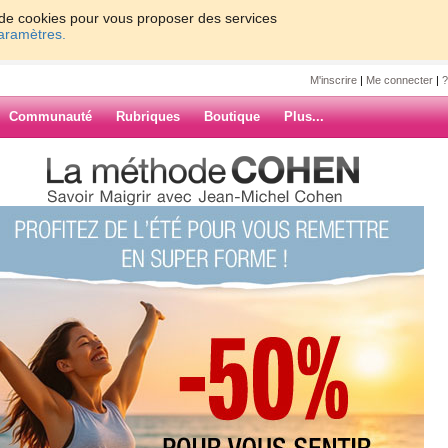
on de cookies pour vous proposer des services
paramètres.
M'inscrire
|
Me connecter
|
?
Communauté
Rubriques
Boutique
Plus...
> Cannelé, ce mystère nommé
Food
ère nommé
ARCHIVES