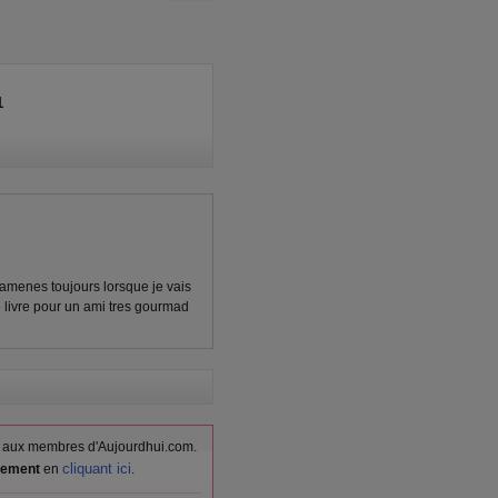
(1) commentaires
1
ramenes toujours lorsque je vais
 livre pour un ami tres gourmad
vés aux membres d'Aujourdhui.com.
cliquant ici
itement
en
.