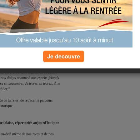
nelés.

ce malmené par les fêlures du temps, ce 
ur tendre » a le charme de certains 
nce. 

upté sucrée, il demeure un comparse 
Je decouvre
 promesse de plaisir à portée de main et 
ndrait d'avoir de l'enfance en bouche ?

 nos doigts comme à nos esprits friands. 

s en souvenirs, de lèvres en lèvres, il ne 
ublier."
e ce livre est de retracer le parcours 
storique. 
ordelaise, répertoriée aujourd'hui par 
 au-delà même de nos rives et de nos 