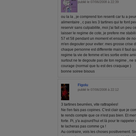
publié le 07/06/2008 à 22:39
ou la la , je comprend ton resenti car tu a p
alimentaire , c pas les 3 tartines qui te font p
reservir sans culpabilite, moi j'ai fait un peu c
laisser le regime de cote, je prefere me stabil
57 et 58 pendant un moment et ensuite de no
m'en degouter pour eviter: mes grosse crise 
chaque personne est differente mais il faut qu
regime ta vie de femme et les sortie entre am
surtout ne te degoute pas de ton regime , ne 
courage (normal que tu est des craquage )
bonne soiree bisous
Figolu
publié le 07/06/2008 à 22:12
3 tartines beurrées, vite rattrapées!
Ne t'en fais pas copines. C'est clair que je c
te rends compte que ce n'est pas bien. Et me
forte. Pi, y'a aujourd'hui et là pour te rappele
te lacheras pas comme ça !
Au contraire, vois les choses positivement. Si