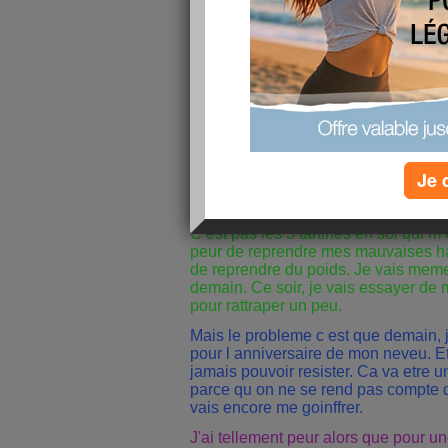
ou tres peu. Mais là, j ai grave abusé
aurais pu n en manger qu une, mais 
!!!
J ai pas pu m en empecher, je me suis 
grave". Et c etait exactement comme
avant. Je m empiffrais sans culbabili
de mettre du 40, mais j etais incap
manger des conneries
.
Je 
Et là, j ai recommencé comme avant,
C est pas les 3 tartines en soi qui m e
peur de reprendre mes mauvaises ha
de reprendre du poids. Je vais mem
demain. Ce soir, je vais essayer de
pour rattraper un peu.
Mais le probleme c est que demain,
pour l anniversaire de mon neveu. Et
jamais pouvoir resister. Ca va etre un 
parce qu on ne se rend pas compte 
vais encore me goinffrer.
J'ai tellement peur alors que pour une