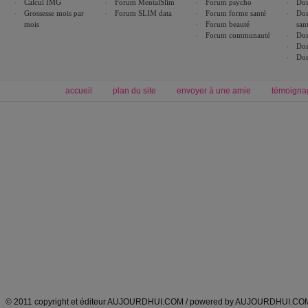
Calcul IMG
Forum MentalSlim
Forum psycho
Dos
Grossesse mois par
Forum SLIM data
Forum forme santé
Dos
mois
Forum beauté
san
Forum communauté
Dos
Dos
Dos
accueil
plan du site
envoyer à une amie
témoigna
Forum minceur
Forum cuisine
Commencer un régime
boissons, vins et cocktails
Alimentation équilibrée et nutrition
astuces et bons plans
Minceur
Recette cuisine
exercices physiques
recette facile
produits minceur
Recette poulet
Tags
:
ventre plat
|
maigrir des fesses
|
abdominaux
|
régime américain
|
régime mayo
|
Découvrez aussi
:
exercices abdominaux
|
recette wok
|
ANXA Partenaires
:
Recette
de cuisine |
Recette cuisine
|
© 2011 copyright et éditeur AUJOURDHUI.COM / powered by AUJOURDHUI.CO