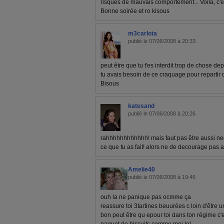
risques de mauvais comportement... Voilà, c'es
Bonne soirée et ro kisous
m3carlota
publié le 07/06/2008 à 20:33
peut être que tu t'es interdit trop de chose de
tu avais besoin de ce craquage pour repartir 
Bisous
katesand
publié le 07/06/2008 à 20:26
rahhhhhhhhhhhh! mais faut pas être aussi nega
ce que tu as fait! alors ne de decourage pas au
Amelie40
publié le 07/06/2008 à 19:46
ouh la ne panique pas ocmme ça
reassure toi 3tartines beuurées c loin d'être u
bon peut être qu epour toi dans ton régime c'