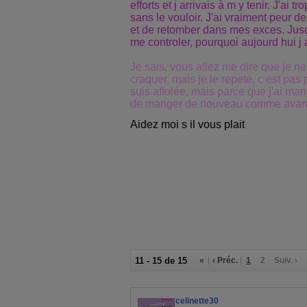
efforts et j arrivais à m y tenir. J'ai tr
sans le vouloir. J'ai vraiment peur d
et de retomber dans mes exces. Jusque
me controler, pourquoi aujourd hui j
Je sais, vous allez me dire que je ne
craquer, mais je le repete, c est pas 
suis affolée, mais parce que j'ai man
de manger de nouveau comme avan
Aidez moi s il vous plait
11 - 15 de 15
«
‹ Préc.
1
2
Suiv. ›
celinette30