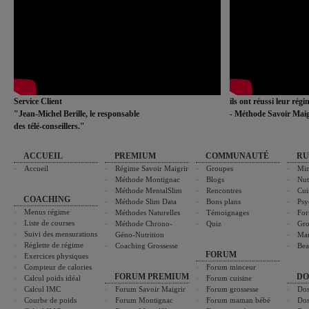
Service Client
ils ont réussi leur rég
"Jean-Michel Berille, le responsable
- Méthode Savoir Maig
des télé-conseillers."
ACCUEIL
PREMIUM
COMMUNAUTÉ
RU
Accueil
Régime Savoir Maigrir
Groupes
Min
Méthode Montignac
Blogs
Nut
Méthode MentalSlim
Rencontres
Cui
COACHING
Méthode Slim Data
Bons plans
Psy
Menus régime
Méthodes Naturelles
Témoignages
For
Liste de courses
Méthode Chrono-
Quiz
Gro
Suivi des mensurations
Géno-Nutrition
Ma
Réglette de régime
Coaching Grossesse
Bea
FORUM
Exercices physiques
Compteur de calories
Forum minceur
FORUM PREMIUM
DO
Calcul poids idéal
Forum cuisine
Calcul IMC
Forum Savoir Maigrir
Forum grossesse
Dos
Courbe de poids
Forum Montignac
Forum maman bébé
Dos