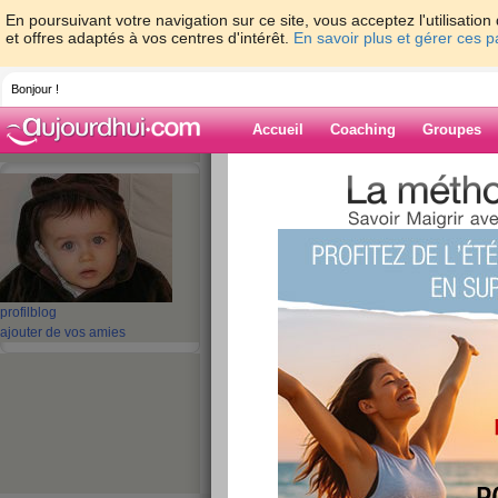
En poursuivant votre navigation sur ce site, vous acceptez l'utilisati
et offres adaptés à vos centres d'intérêt.
En savoir plus et gérer ces 
Bonjour !
Accueil
Coaching
Groupes
Accueil
>
espaces
>
Elitacat
> J ai craqué
habitudes
Blog de Elitacat
aide blog
profil
blog
J ai craqué, j ai t
ajouter de vos amies
mauvaises habitu
publié le 07/06/2008 à 19:43
coucou les filles. Je vous écris parce
heure et j ai super peur que ce soit l
debut de mon regime (7 semaines), j