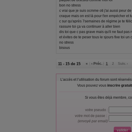
paquet de biscuits comme moi lol
bon no stress
c vrai que je suis ocmme oti j'ai aussi peur d
craque mais on est là pour t'en empécher et tu
c sur qu'après 7semaines de régime je te félici
rassure toi ça va continuer à aller bien
dis toi que c pas grave mais qu'il ne faut pa
et évites de te peser tous le sjours fixe toi 
no stress
bisous
11 - 15 de 15
«
‹ Préc.
1
2
Suiv. ›
L’accès et l’utilisation du forum sont réser
Vous pouvez vous
inscrire gratu
Si vous êtes déjà membre, co
votre pseudo :
votre mot de passe :
(envoyé par email)