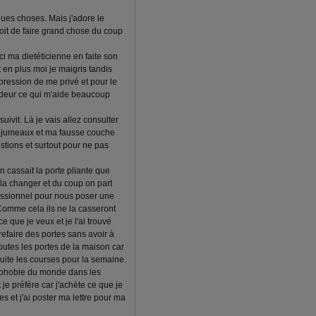
ques choses. Mais j'adore le
oit de faire grand chose du coup
i ma dietéticienne en faite son
 en plus moi je maigris tandis
pression de me privé et pour le
odeur ce qui m'aide beaucoup
uivit. Là je vais allez consulter
s jumeaux et ma fausse couche
tions et surtout pour ne pas
on cassait la porte pliante que
t la changer et du coup on part
fessionnel pour nous poser une
Comme cela ils ne la casseront
ce que je veux et je l'ai trouvé
efaire des portes sans avoir à
outes les portes de la maison car
suite les courses pour la semaine.
la phobie du monde dans les
 je préfère car j'achète ce que je
 et j'ai poster ma lettre pour ma