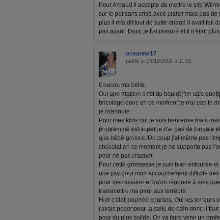
Pour Arnaud il accepte de mettre le slip Winnie 
sur le pot sans crise avec plaisir mais pas de 
plus il m'a dit tout de suite quand il avait fait 
pas avant. Donc je l'ai rassuré et il n'était pl
oceanne17
publié le 28/10/2008 à 11:02
Coucou ma belle,
Oui une maison s'est du boulot j'en sais quel
bricolage donc en ce moment je n'ai pas le dr
je m'ennuie.
Pour mes kilos oui je suis heureuse mais merc
programme est super je n'ai pas de fringale et
que bébé grossis. Du coup j'ai même pas l'im
chocolat en ce moment je ne supporte pas l'
pour ne pas craquer.
Pour cette grossesse je suis bien entourée et s
une psy pour mon accouchement difficile de
pour me rassurer et qu'on réponde à mes ques
transmettre ma peur aux terreurs.
Hier c'était journée courses. Oui les terreurs 
j'avais poser pour la salle de bain donc il fau
pour du plus solide. On va faire venir un pro