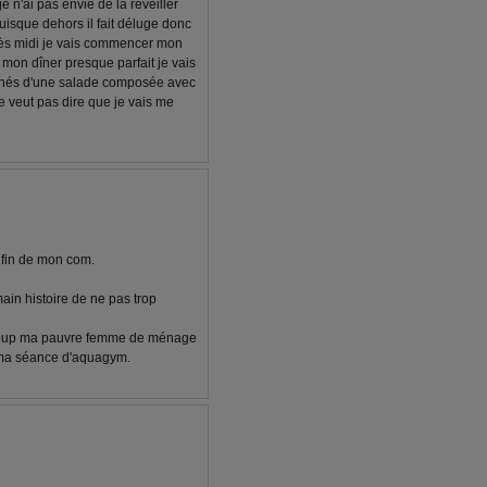
 n'ai pas envie de la réveiller
puisque dehors il fait déluge donc
après midi je vais commencer mon
r mon dîner presque parfait je vais
gnés d'une salade composée avec
e veut pas dire que je vais me
 fin de mon com.
ain histoire de ne pas trop
 coup ma pauvre femme de ménage
à ma séance d'aquagym.