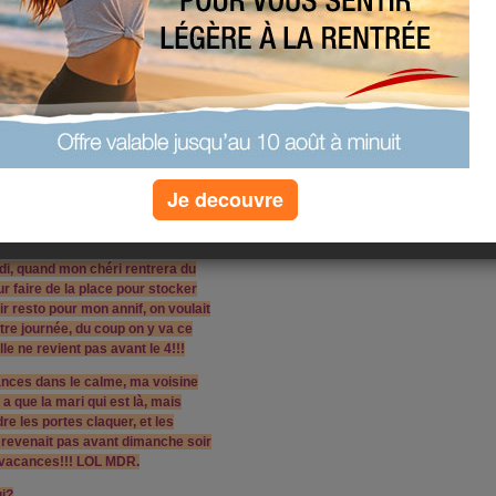
ire je me suis couchée vers 20h30 -
per bien dormi!!! Mon chéri est
a posé sa journée pour mon annif, c
 matériel qu'on aura besoin pour la
it pour le moment!!! Le soir on est
papa pour le carrelage parce que
seigné, et surtout donné des
ue parce que nous côté bricolage on
Je decouvre
 linge à étendre et faire un peu de
 laissé tomber le ménage pour
di, quand mon chéri rentrera du
ur faire de la place pour stocker
r resto pour mon annif, on voulait
otre journée, du coup on y va ce
lle ne revient pas avant le 4!!!
ances dans le calme, ma voisine
a que la mari qui est là, mais
re les portes claquer, et les
ne revenait pas avant dimanche soir
s vacances!!! LOL MDR.
ui?