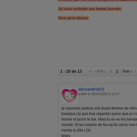
Je vous souhaite une bonne journée.
Gros gros bisous.
1 - 10 de 13
«
‹ Préc.
1
2
Suiv. ›
alessandra013
publié le 28/10/2008 à 16:27
je reprends laeticia soit disant femme de mén
baraque j'ai pas trop regarder parce que je n
homar et qu'on le tue. Mais tu as vu les bar
monde. Et les cuisine de fou qu'ils ont tu voi
merde à côté LOL.
bises