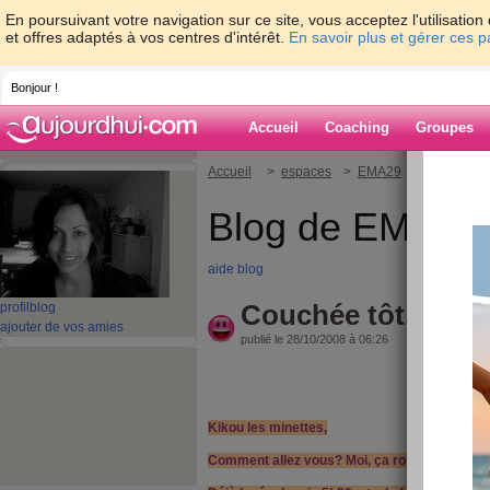
En poursuivant votre navigation sur ce site, vous acceptez l'utilisati
et offres adaptés à vos centres d'intérêt.
En savoir plus et gérer ces 
Bonjour !
Accueil
Coaching
Groupes
Accueil
>
espaces
>
EMA29
> Couchée tôt.
Blog de EMA29
aide blog
Couchée tôt...levée
profil
blog
ajouter de vos amies
publié le 28/10/2008 à 06:26
Kikou les minettes,
Comment allez vous? Moi, ça roule!!!