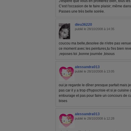
J'espère que vous en profiterez bien, tous les
C'est l'occasion de te faire plaisir; même dans 
Passes une très belle soirée.
dieu36220
publié le 28/10/2008 à 14:35
coucou ma belle,desolee de n'etre pas venue
ce moment avec les peintures,tu t'es bien revei
,reposes toi ,bonne journée ,bisous
alessandra013
publié le 28/10/2008 à 13:05
oui je regarde le dîner presque parfait mais j
pas car il y a trop d'hypocrisie et si je cuisi
entourage et pas pour faire un concours de cu
bises
alessandra013
publié le 28/10/2008 à 12:28