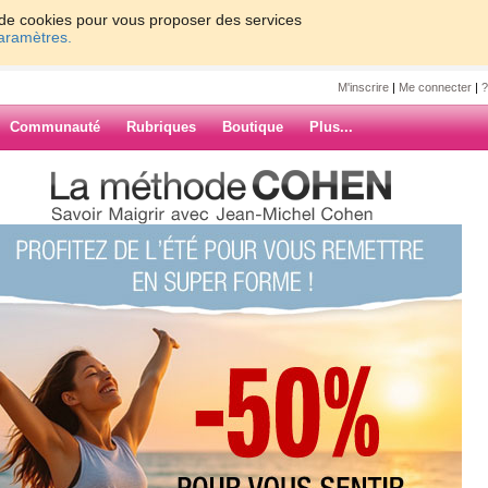
on de cookies pour vous proposer des services
paramètres.
M'inscrire
|
Me connecter
|
?
Communauté
Rubriques
Boutique
Plus...
..levée tôt!!!! LOL
 tôt!!!! LOL
ARCHIVES