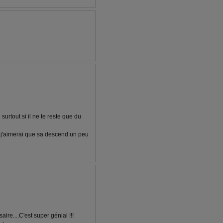
surtout si il ne te reste que du
 j'aimerai que sa descend un peu
ire....C'est super génial !!!