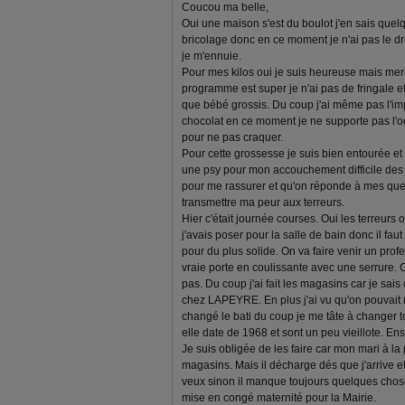
Coucou ma belle,
Oui une maison s'est du boulot j'en sais quel
bricolage donc en ce moment je n'ai pas le dr
je m'ennuie.
Pour mes kilos oui je suis heureuse mais merc
programme est super je n'ai pas de fringale et
que bébé grossis. Du coup j'ai même pas l'im
chocolat en ce moment je ne supporte pas l'
pour ne pas craquer.
Pour cette grossesse je suis bien entourée et s
une psy pour mon accouchement difficile de
pour me rassurer et qu'on réponde à mes ques
transmettre ma peur aux terreurs.
Hier c'était journée courses. Oui les terreurs 
j'avais poser pour la salle de bain donc il fau
pour du plus solide. On va faire venir un pro
vraie porte en coulissante avec une serrure. 
pas. Du coup j'ai fait les magasins car je sais 
chez LAPEYRE. En plus j'ai vu qu'on pouvait r
changé le bati du coup je me tâte à changer t
elle date de 1968 et sont un peu vieillote. En
Je suis obligée de les faire car mon mari à 
magasins. Mais il décharge dés que j'arrive et
veux sinon il manque toujours quelques choses
mise en congé maternité pour la Mairie.