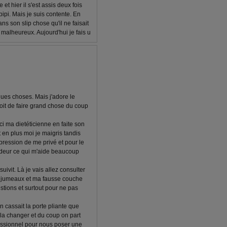
et hier il s'est assis deux fois
pipi. Mais je suis contente. En
dans son slip chose qu'il ne faisait
us malheureux. Aujourd'hui je fais u
ques choses. Mais j'adore le
oit de faire grand chose du coup
i ma dietéticienne en faite son
 en plus moi je maigris tandis
pression de me privé et pour le
odeur ce qui m'aide beaucoup
uivit. Là je vais allez consulter
s jumeaux et ma fausse couche
tions et surtout pour ne pas
on cassait la porte pliante que
t la changer et du coup on part
fessionnel pour nous poser une