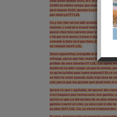
Déjà levée depuis 5h20, et c la forme, faut d
21h00 en même temps que mon chéri et j'ai su
parti depuis 5h30, demain il est en repos, il 
pas mimi ça??? LOL
Ca y est, hier on est allé acheter une parti du
maison, c cool on a trouvé tout ce qu'on voula
passé chez mes parents pour voir avec mon 
c lui qui va le poser, il nous a super bien ren
conseils à faire ou à pas faire, c bien pratiq
ne connait rien!!! LOL.
Sinon aujourd'hui, tranquille le matin, juste du
ménage, parce que hier matin finalement j'ai
profiter de mes nénettes!!! LOL. Cet après mi
boulot on va aller ranger un peu la remise, po
ce qu'on achète pour notre maison!!! Et ce soi
se faire le resto samedi, mais trop naze de n
soir, parce que ma grande part jeudi midi, et e
Qu'est ce que c agréable, de passer des vac
n'est toujours pas revenu avec ses gamins, y 
qu'est ce que ça fait du bien de ne plus entend
gamins courrir et crier, ça sera cool si elle 
au plus tôt!!! LOL. Ca, ça serait vraiment de
Et vous, quel est votre programme aujourd'h