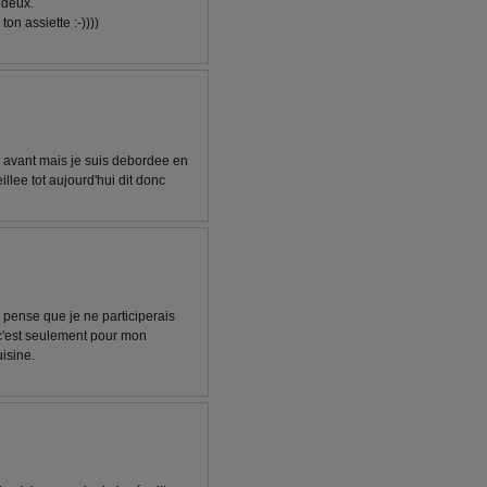
 deux.
ton assiette :-))))
 avant mais je suis debordee en
llee tot aujourd'hui dit donc
e pense que je ne participerais
ne c'est seulement pour mon
isine.