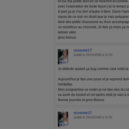
et oui ma petite dort en ce moemnt et comme je
avec l'aspirateur de toute façon j'ai le temps 
à part ça je n'ai rien d'autre à faire. Dans l'
repas de ce soir on dirait que je vais prépare
faire des petits chaussons au thon accompa
un moelleux au chocolat. Je fais ça mais ça n
laisser aller.
gros bisous
oceanne17
publié le 28/10/2008 à 11:03
Je déteste quand ça bug comme cela voilà la
Aujourd'hui je fais une pose et je reprend dem
l'embêter.
Mon programme ce matin je ne fais rien du
va avoir du boulot et cet après-midi je vais 
Bonne journée et gros Bisous
oceanne17
publié le 28/10/2008 à 11:02