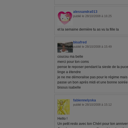
alessandra013
publié le 28/10/2008 à 16:25
et la semaine dernière tu as vu la fille la
bisafred
publié le 28/10/2008 à 15:49
coucou ma belle
merci pour ton coms
pense te reposer pendant la sieste de ta puce 
linge a étendre
je ne me démoralise pas pour le régime mais
passe un bon après midi et une bonne soirée
bisous isabelle
fabiennelyska
publié le 28/10/2008 à 15:12
Hello !
Un petit resto avec ton Chéri pour ton anniversa