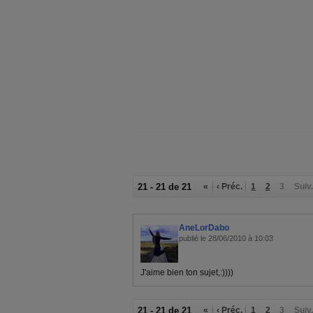
21 - 21 de 21
«
‹ Préc.
1
2
3
Suiv.
AneLorDabo
publié le 28/06/2010 à 10:03
J'aime bien ton sujet,:))))
21 - 21 de 21
«
‹ Préc.
1
2
3
Suiv.