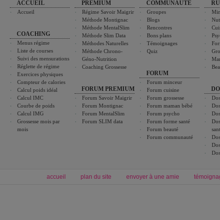
ACCUEIL
PREMIUM
COMMUNAUTÉ
RU
Accueil
Régime Savoir Maigrir
Groupes
Min
Méthode Montignac
Blogs
Nut
Méthode MentalSlim
Rencontres
Cui
COACHING
Méthode Slim Data
Bons plans
Psy
Menus régime
Méthodes Naturelles
Témoignages
For
Liste de courses
Méthode Chrono-
Quiz
Gro
Suivi des mensurations
Géno-Nutrition
Ma
Réglette de régime
Coaching Grossesse
Bea
FORUM
Exercices physiques
Compteur de calories
Forum minceur
FORUM PREMIUM
DO
Calcul poids idéal
Forum cuisine
Calcul IMC
Forum Savoir Maigrir
Forum grossesse
Dos
Courbe de poids
Forum Montignac
Forum maman bébé
Dos
Calcul IMG
Forum MentalSlim
Forum psycho
Dos
Grossesse mois par
Forum SLIM data
Forum forme santé
Dos
mois
Forum beauté
san
Forum communauté
Dos
Dos
Dos
accueil
plan du site
envoyer à une amie
témoigna
Forum minceur
Forum cuisine
Commencer un régime
boissons, vins et cocktails
Alimentation équilibrée et nutrition
astuces et bons plans