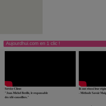
Aujourdhui.com en 1 clic !
Service Client
ils ont réussi leur rég
"Jean-Michel Berille, le responsable
- Méthode Savoir Maig
des télé-conseillers."