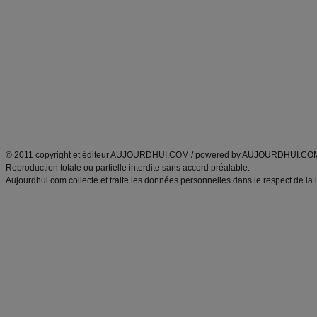
Minceur
Recette cuisine
exercices physiques
recette facile
produits minceur
Recette poulet
Tags
:
ventre plat
|
maigrir des fesses
|
abdominaux
|
régime américain
|
régime mayo
|
Découvrez aussi
:
exercices abdominaux
|
recette wok
|
ANXA Partenaires
:
Recette
de cuisine |
Recette cuisine
|
© 2011 copyright et éditeur AUJOURDHUI.COM / powered by AUJOURDHUI.CO
Reproduction totale ou partielle interdite sans accord préalable.
Aujourdhui.com collecte et traite les données personnelles dans le respect de la 