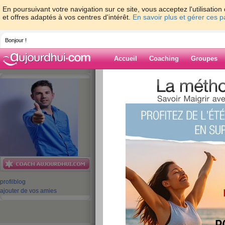
En poursuivant votre navigation sur ce site, vous acceptez l'utilisati
et offres adaptés à vos centres d'intérêt.
En savoir plus et gérer ces 
Bonjour !
Accueil
Coaching
Groupes
Accueil
>
espaces
>
CyrilleDabo
> La vill
Blog de Cyrille
aide blog
La ville où je l'ai 
publié le 28/06/2010 à 09:52
profil
blog
ajouter de vos amies
Rencontré qui ? Renc