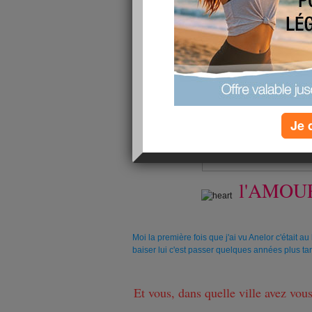
Je 
l'AMOUR
Moi la première fois que j'ai vu Anelor c'était a
baiser lui c'est passer quelques années plus ta
Et vous, dans quelle ville avez vou