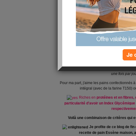
Je 
Savez-vous que plus de neuf Français sur di
une fois par jo
Pour ma part, j'aime les pains confectionnés 
intégral (avec de la farine T150) 
Riches en
protéines et en fibres,
particularité d'avoir un Index Glycémique
respectivemen
Voilà une combinaison de critères qui e
Je profite de ce blog de fi
recette de pain Essène maison, a