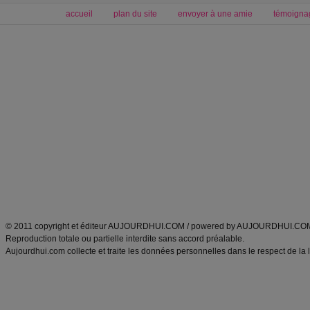
accueil
plan du site
envoyer à une amie
témoigna
Forum minceur
Forum cuisine
Commencer un régime
boissons, vins et cocktails
Alimentation équilibrée et nutrition
astuces et bons plans
Minceur
Recette cuisine
exercices physiques
recette facile
produits minceur
Recette poulet
Tags
:
ventre plat
|
maigrir des fesses
|
abdominaux
|
régime américain
|
régime mayo
|
Découvrez aussi
:
exercices abdominaux
|
recette wok
|
ANXA Partenaires
:
Recette
de cuisine |
Recette cuisine
|
© 2011 copyright et éditeur AUJOURDHUI.COM / powered by AUJOURDHUI.CO
Reproduction totale ou partielle interdite sans accord préalable.
Aujourdhui.com collecte et traite les données personnelles dans le respect de la 