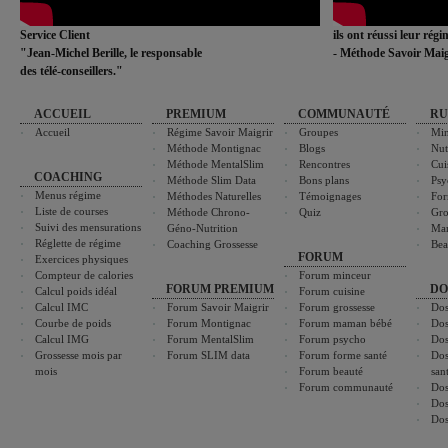
Service Client
ils ont réussi leur rég
"Jean-Michel Berille, le responsable
- Méthode Savoir Maig
des télé-conseillers."
ACCUEIL
PREMIUM
COMMUNAUTÉ
RU
Accueil
Régime Savoir Maigrir
Groupes
Min
Méthode Montignac
Blogs
Nut
Méthode MentalSlim
Rencontres
Cui
COACHING
Méthode Slim Data
Bons plans
Psy
Menus régime
Méthodes Naturelles
Témoignages
For
Liste de courses
Méthode Chrono-
Quiz
Gro
Suivi des mensurations
Géno-Nutrition
Ma
Réglette de régime
Coaching Grossesse
Bea
FORUM
Exercices physiques
Compteur de calories
Forum minceur
FORUM PREMIUM
DO
Calcul poids idéal
Forum cuisine
Calcul IMC
Forum Savoir Maigrir
Forum grossesse
Dos
Courbe de poids
Forum Montignac
Forum maman bébé
Dos
Calcul IMG
Forum MentalSlim
Forum psycho
Dos
Grossesse mois par
Forum SLIM data
Forum forme santé
Dos
mois
Forum beauté
san
Forum communauté
Dos
Dos
Dos