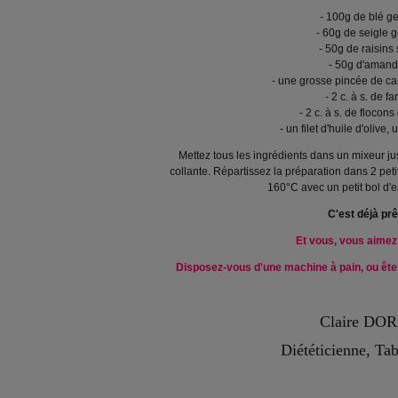
- 100g de blé g
- 60g de seigle 
- 50g de raisins
- 50g d'aman
- une grosse pincée de c
- 2 c. à s. de fa
- 2 c. à s. de flocons
- un filet d'huile d'olive,
Mettez tous les ingrédients dans un mixeur j
collante. Répartissez la préparation dans 2 pet
160°C avec un petit bol d'e
C'est déjà prê
Et vous, vous aimez 
Disposez-vous d'une machine à pain, ou êtes
Claire DO
Diététicienne, Ta