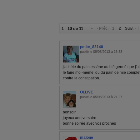
1 - 10 de 11
«
‹ Préc.
1
2
Suiv. ›
petite_83140
publié le 08/08/2013 à 18:33
j'achète du pain essène au blé germé que j'aim
le faire moi-même, du du pain de mie complet 
contre la constipation.
OLLIVE
publié le 05/08/2013 à 21:27
bonsoir
joyeux anniversaire
bonne soirée avec vos proches
malone