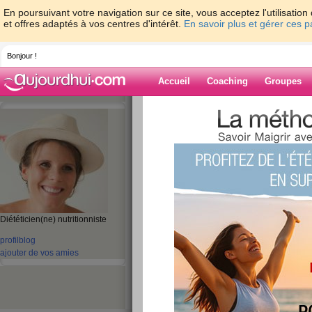
En poursuivant votre navigation sur ce site, vous acceptez l'utilisati
et offres adaptés à vos centres d'intérêt.
En savoir plus et gérer ces 
Bonjour !
Accueil
Coaching
Groupes
Accueil
>
espaces
>
ClaireDoray
> Quel t
Blog de ClaireD
aide blog
Diététicien(ne) nutritionniste
Quel type de pain
profil
blog
publié le 12/07/2013 à 17:24
ajouter de vos amies