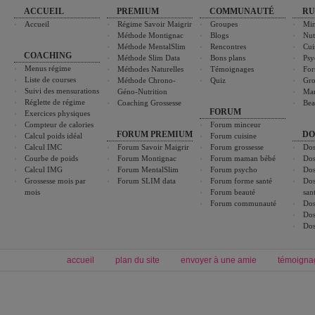
ACCUEIL
PREMIUM
COMMUNAUTÉ
RU
Accueil
Régime Savoir Maigrir
Groupes
Min
Méthode Montignac
Blogs
Nut
Méthode MentalSlim
Rencontres
Cui
COACHING
Méthode Slim Data
Bons plans
Psy
Menus régime
Méthodes Naturelles
Témoignages
For
Liste de courses
Méthode Chrono-
Quiz
Gro
Suivi des mensurations
Géno-Nutrition
Ma
Réglette de régime
Coaching Grossesse
Bea
FORUM
Exercices physiques
Compteur de calories
Forum minceur
FORUM PREMIUM
DO
Calcul poids idéal
Forum cuisine
Calcul IMC
Forum Savoir Maigrir
Forum grossesse
Dos
Courbe de poids
Forum Montignac
Forum maman bébé
Dos
Calcul IMG
Forum MentalSlim
Forum psycho
Dos
Grossesse mois par
Forum SLIM data
Forum forme santé
Dos
mois
Forum beauté
san
Forum communauté
Dos
Dos
Dos
accueil
plan du site
envoyer à une amie
témoigna
Forum minceur
Forum cuisine
Commencer un régime
boissons, vins et cocktails
Alimentation équilibrée et nutrition
astuces et bons plans