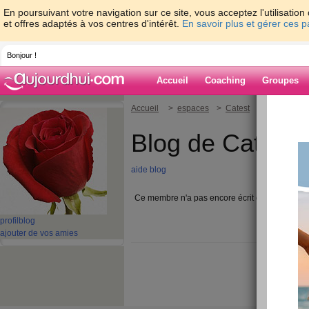
En poursuivant votre navigation sur ce site, vous acceptez l'utilisati
et offres adaptés à vos centres d'intérêt.
En savoir plus et gérer ces 
Bonjour !
Accueil
Coaching
Groupes
Accueil
>
espaces
>
Catest
Blog de Catest
aide blog
Ce membre n'a pas encore écrit d'article blog.
profil
blog
ajouter de vos amies