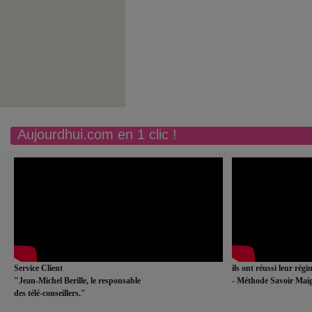
Aujourdhui.com en 1 clic !
Service Client
ils ont réussi leur rég
"Jean-Michel Berille, le responsable
- Méthode Savoir Maig
des télé-conseillers."