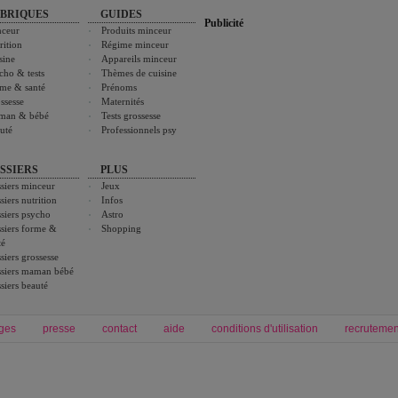
BRIQUES
GUIDES
Publicité
ceur
Produits minceur
rition
Régime minceur
sine
Appareils minceur
cho & tests
Thèmes de cuisine
me & santé
Prénoms
ssesse
Maternités
man & bébé
Tests grossesse
uté
Professionnels psy
SSIERS
PLUS
siers minceur
Jeux
siers nutrition
Infos
siers psycho
Astro
siers forme &
Shopping
té
siers grossesse
siers maman bébé
siers beauté
ges
presse
contact
aide
conditions d'utilisation
recrutemen
Forum grossesse et bébé
Forum psychologie
envie de bébé et de devenir maman
développement personnel et spiritua
accouchement et naissance de bébé
couple et sexualité