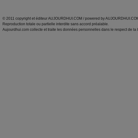
ANXA Partenaires
:
Recette
de cuisine |
Recette cuisine
|
© 2011 copyright et éditeur AUJOURDHUI.COM / powered by AUJOURDHUI.CO
Reproduction totale ou partielle interdite sans accord préalable.
Aujourdhui.com collecte et traite les données personnelles dans le respect de la 