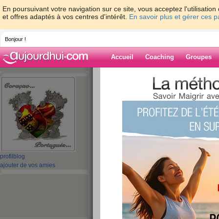
En poursuivant votre navigation sur ce site, vous acceptez l'utilisati
et offres adaptés à vos centres d'intérêt.
En savoir plus et gérer ces 
Bonjour !
Accueil
Coaching
Groupes
Accueil
>
espaces
>
AbatLesKilos
> BON 
Blog de AbatLes
aide blog
BON MARDI A TO
TOUS !!!!
profil
blog
ajouter de vos amies
publié le 03/03/2009 à 10:49