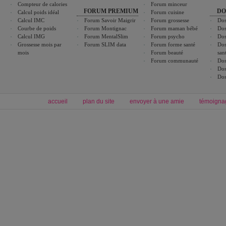
Compteur de calories
Forum minceur
FORUM PREMIUM
DO
Calcul poids idéal
Forum cuisine
Calcul IMC
Forum Savoir Maigrir
Forum grossesse
Dos
Courbe de poids
Forum Montignac
Forum maman bébé
Dos
Calcul IMG
Forum MentalSlim
Forum psycho
Dos
Grossesse mois par
Forum SLIM data
Forum forme santé
Dos
mois
Forum beauté
san
Forum communauté
Dos
Dos
Dos
accueil
plan du site
envoyer à une amie
témoigna
Forum minceur
Forum cuisine
Commencer un régime
boissons, vins et cocktails
Alimentation équilibrée et nutrition
astuces et bons plans
Minceur
Recette cuisine
exercices physiques
recette facile
produits minceur
Recette poulet
Tags
:
ventre plat
|
maigrir des fesses
|
abdominaux
|
régime américain
|
régime mayo
|
Découvrez aussi
:
exercices abdominaux
|
recette wok
|