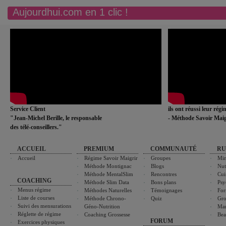
Aujourdhui.com en 1 clic !
Service Client
ils ont réussi leur rég
"Jean-Michel Berille, le responsable
- Méthode Savoir Maig
des télé-conseillers."
ACCUEIL
PREMIUM
COMMUNAUTÉ
RU
Accueil
Régime Savoir Maigrir
Groupes
Min
Méthode Montignac
Blogs
Nut
Méthode MentalSlim
Rencontres
Cui
COACHING
Méthode Slim Data
Bons plans
Psy
Menus régime
Méthodes Naturelles
Témoignages
For
Liste de courses
Méthode Chrono-
Quiz
Gro
Suivi des mensurations
Géno-Nutrition
Ma
Réglette de régime
Coaching Grossesse
Bea
FORUM
Exercices physiques